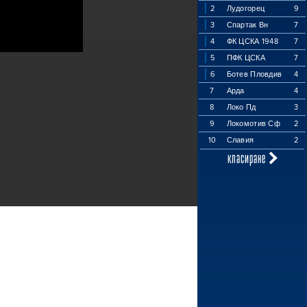
2
Лудогорец
9
3
Спартак Вн
7
4
ФК ЦСКА 1948
7
5
ПФК ЦСКА
7
6
Ботев Пловдив
4
7
Арда
4
8
Локо Пд
3
9
Локомотив Сф
2
10
Славия
2
класиране