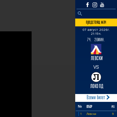
SEARCH BUTTON
Search
for:
предстоящ мач
07 август 2026г.
21:15ч.
7Ч. 26МИН.
ЛЕВСКИ
VS
ЛОКО ПД
Вземи билет
№
ОТБОР
PTS
1
Левски
9