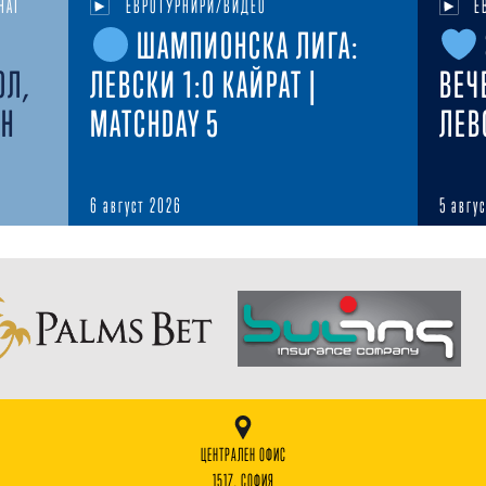
НАТ
ЕВРОТУРНИРИ/ВИДЕО
Е
ШАМПИОНСКА ЛИГА:
ОЛ,
ЛЕВСКИ 1:0 КАЙРАТ |
ВЕЧ
ЕН
MATCHDAY 5
ЛЕВ
6 август 2026
5 авгу
ЦЕНТРАЛЕН ОФИС
1517, СОФИЯ