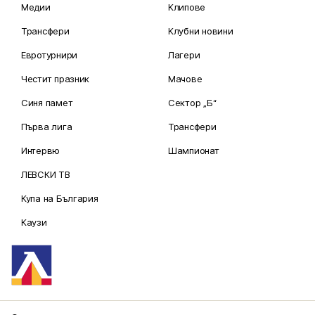
Медии
Клипове
Трансфери
Клубни новини
Евротурнири
Лагери
Честит празник
Мачове
Синя памет
Сектор „Б“
Първа лига
Трансфери
Интервю
Шампионат
ЛЕВСКИ ТВ
Купа на България
Каузи