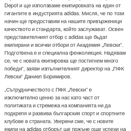
Depot и ще използваме екипировката на един от
гигантите в индустрията adidas. Мисля, че по този
начин ще предоставим на нашите привърженици
качеството и стандарта, който заслужават. Освен
представителният отбор с adidas ще бъдат
екипирани и всички отбори от Академия „Левски“.
Подготвена е и специална фенколекция. Надявам
се, че с новата екипировка ще постигнем много
победи“, заяви изпълнителният директор на „ПФК
Левски“ Даниел Боримиров.
„Сътрудничеството с ПФК „Левски“ е
изключително ценно за нас като част от
политиката и стремежа на компанията ни да
подкрепя и развива българския спорт и спортните
клубове в страната. Уверени сме, че с новите
екипи на adidas отборът ще пожъне още успехи на