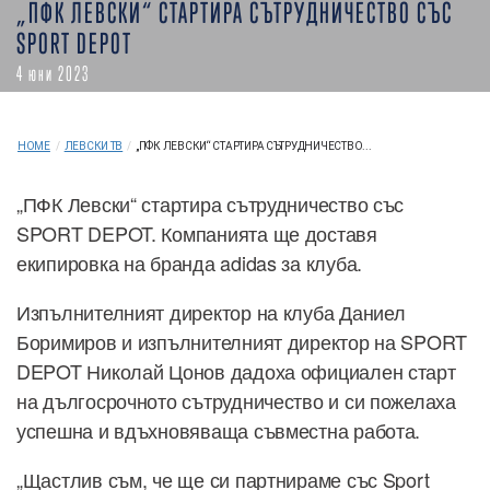
„ПФК ЛЕВСКИ“ СТАРТИРА СЪТРУДНИЧЕСТВО СЪС
SPORT DEPOT
4 юни 2023
HOME
/
ЛЕВСКИ ТВ
/
„ПФК ЛЕВСКИ“ СТАРТИРА СЪТРУДНИЧЕСТВО...
„ПФК Левски“ стартира сътрудничество със
SPORT DEPOT. Компанията ще доставя
екипировка на бранда adidas за клуба.
Изпълнителният директор на клуба Даниел
Боримиров и изпълнителният директор на SPORT
DEPOT Николай Цонов дадоха официален старт
на дългосрочното сътрудничество и си пожелаха
успешна и вдъхновяваща съвместна работа.
„Щастлив съм, че ще си партнираме със Sport