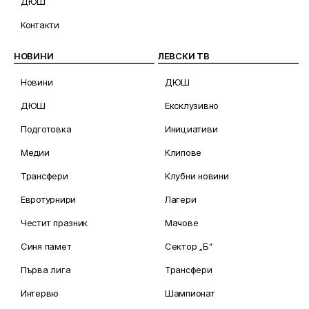
ДЮШ
Контакти
НОВИНИ
ЛЕВСКИ ТВ
Новини
ДЮШ
ДЮШ
Ексклузивно
Подготовка
Инициативи
Медии
Клипове
Трансфери
Клубни новини
Евротурнири
Лагери
Честит празник
Мачове
Синя памет
Сектор „Б“
Първа лига
Трансфери
Интервю
Шампионат