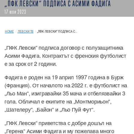
„ПФК ЛЕВСКИ“ ПОДПИСА С АСИМИ ФАДИГА
17 юли 2023
HOME
/
ЛЕВСКИ ТВ
/
„ПФК ЛЕВСКИ“ ПОДПИСА С...
„ПФК Левски“ подписа договор с полузащитника
Асими Фадига. Контрактът с френския футболист
е за срок от 2 години.
Фадига е роден на 19 април 1997 година в Бурж
(Франция). От началото на 2022 г. е футболист на
„Льо Ман“, изигравайки 35 мача и отбелязвайки 3
гола. Обличал е екипите на „Монтмориьон“,
„Шателеру“, „Байон“ и „Льо Пуй Фут“.
„ПФК Левски“ приветства с добре дошъл на
„Герена“ Асими Фадига и му пожелава много