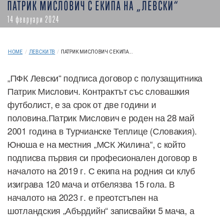
ПАТРИК МИСЛОВИЧ С ЕКИПА НА „ЛЕВСКИ“
14 февруари 2024
HOME
/
ЛЕВСКИ ТВ
/
ПАТРИК МИСЛОВИЧ С ЕКИПА...
„ПФК Левски“ подписа договор с полузащитника
Патрик Мислович. Контрактът със словашкия
футболист, е за срок от две години и
половина.Патрик Мислович е роден на 28 май
2001 година в Турчианске Теплице (Словакия).
Юноша е на местния „МСК Жилина“, с който
подписва първия си професионален договор в
началото на 2019 г. С екипа на родния си клуб
изиграва 120 мача и отбелязва 15 гола. В
началото на 2023 г. е преотстъпен на
шотландския „Абърдийн“ записвайки 5 мача, а