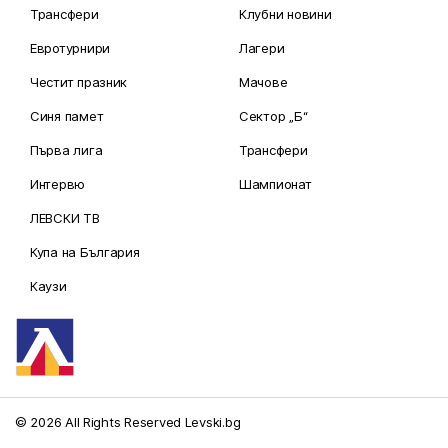
Трансфери
Клубни новини
Евротурнири
Лагери
Честит празник
Мачове
Синя памет
Сектор „Б“
Първа лига
Трансфери
Интервю
Шампионат
ЛЕВСКИ ТВ
Купа на България
Каузи
© 2026 All Rights Reserved Levski.bg