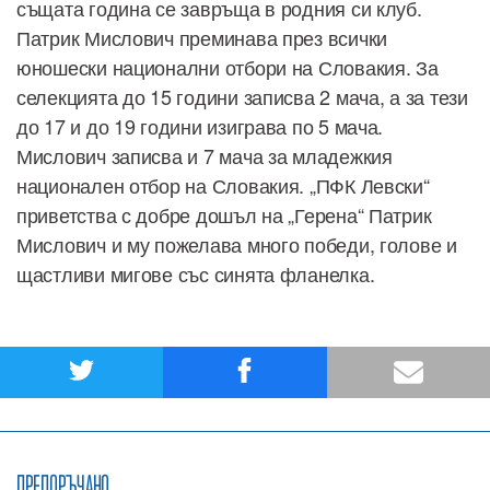
същата година се завръща в родния си клуб.
Патрик Мислович преминава през всички
юношески национални отбори на Словакия. За
селекцията до 15 години записва 2 мача, а за тези
до 17 и до 19 години изиграва по 5 мача.
Мислович записва и 7 мача за младежкия
национален отбор на Словакия. „ПФК Левски“
приветства с добре дошъл на „Герена“ Патрик
Мислович и му пожелава много победи, голове и
щастливи мигове със синята фланелка.
ПРЕПОРЪЧАНО