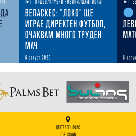
НАТ
ВИДЕО/КЛУБНИ НОВИНИ/ШАМПИОНАТ
Е
ЕДА
ВЕЛАСКЕС: "ЛОКО" ЩЕ
Е
ИГРАЕ ДИРЕКТЕН ФУТБОЛ,
ЛЕВ
ОЧАКВАМ МНОГО ТРУДЕН
MAT
МАЧ
6 август 2026
6 авгу
ЦЕНТРАЛЕН ОФИС
1517, СОФИЯ