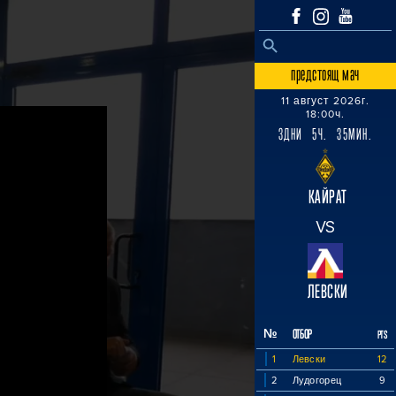
SEARCH BUTTON
Search
for:
предстоящ мач
11 август 2026г.
18:00ч.
3ДНИ 5Ч. 35МИН.
КАЙРАТ
VS
ЛЕВСКИ
№
ОТБОР
PTS
1
Левски
12
2
Лудогорец
9