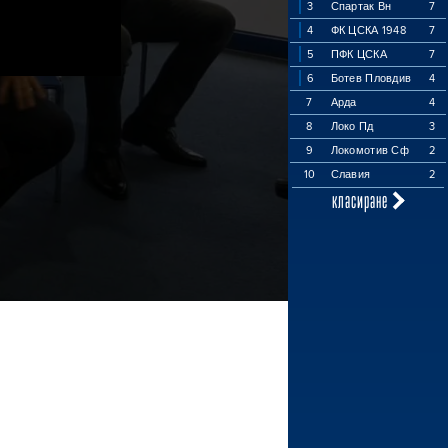
3
Спартак Вн
7
4
ФК ЦСКА 1948
7
5
ПФК ЦСКА
7
6
Ботев Пловдив
4
7
Арда
4
8
Локо Пд
3
9
Локомотив Сф
2
10
Славия
2
класиране