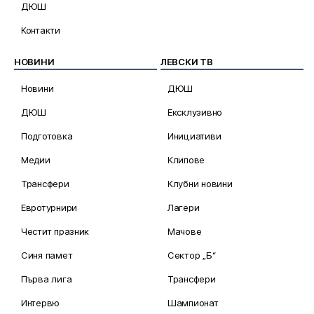
ДЮШ
Контакти
НОВИНИ
ЛЕВСКИ ТВ
Новини
ДЮШ
ДЮШ
Ексклузивно
Подготовка
Инициативи
Медии
Клипове
Трансфери
Клубни новини
Евротурнири
Лагери
Честит празник
Мачове
Синя памет
Сектор „Б“
Първа лига
Трансфери
Интервю
Шампионат