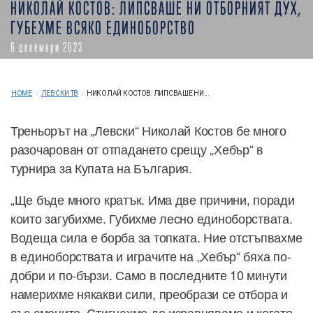
НИКОЛАЙ КОСТОВ: ЛИПСВАШЕ НИ ОТБОРНИЯТ ДУХ,
ГУБЕХМЕ ВСЯКО ЕДИНОБОРСТВО
6 декември 2023
HOME
/
ЛЕВСКИ ТВ
/
НИКОЛАЙ КОСТОВ: ЛИПСВАШЕ НИ...
Треньорът на „Левски“ Николай Костов бе много
разочарован от отпадането срещу „Хебър“ в
турнира за Купата на България.
„Ще бъде много кратък. Има две причини, поради
които загубихме. Губихме лесно единоборствата.
Водеща сила е борба за топката. Ние отстъпвахме
в единоборствата и играчите на „Хебър“ бяха по-
добри и по-бързи. Само в последните 10 минути
намерихме някакви сили, преобрази се отбора и
със смените. Стигнахме до изравняваме и когато