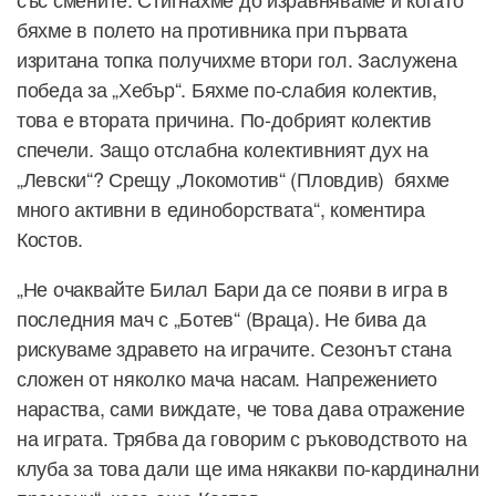
бяхме в полето на противника при първата
изритана топка получихме втори гол. Заслужена
победа за „Хебър“. Бяхме по-слабия колектив,
това е втората причина. По-добрият колектив
спечели. Защо отслабна колективният дух на
„Левски“? Срещу „Локомотив“ (Пловдив) бяхме
много активни в единоборствата“, коментира
Костов.
„Не очаквайте Билал Бари да се появи в игра в
последния мач с „Ботев“ (Враца). Не бива да
рискуваме здравето на играчите. Сезонът стана
сложен от няколко мача насам. Напрежението
нараства, сами виждате, че това дава отражение
на играта. Трябва да говорим с ръководството на
клуба за това дали ще има някакви по-кардинални