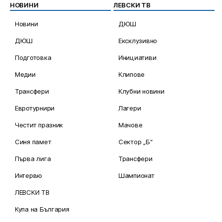
НОВИНИ
ЛЕВСКИ ТВ
Новини
ДЮШ
ДЮШ
Ексклузивно
Подготовка
Инициативи
Медии
Клипове
Трансфери
Клубни новини
Евротурнири
Лагери
Честит празник
Мачове
Синя памет
Сектор „Б“
Първа лига
Трансфери
Интервю
Шампионат
ЛЕВСКИ ТВ
Купа на България