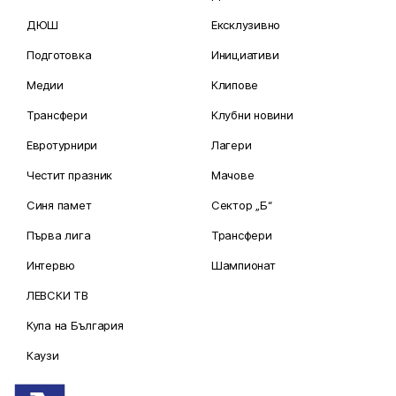
ДЮШ
Ексклузивно
Подготовка
Инициативи
Медии
Клипове
Трансфери
Клубни новини
Евротурнири
Лагери
Честит празник
Мачове
Синя памет
Сектор „Б“
Първа лига
Трансфери
Интервю
Шампионат
ЛЕВСКИ ТВ
Купа на България
Каузи