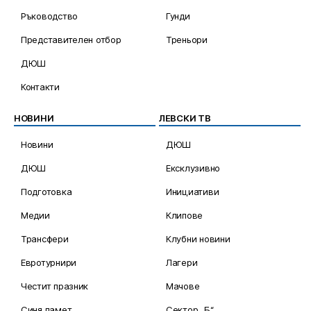
Ръководство
Гунди
Представителен отбор
Треньори
ДЮШ
Контакти
НОВИНИ
ЛЕВСКИ ТВ
Новини
ДЮШ
ДЮШ
Ексклузивно
Подготовка
Инициативи
Медии
Клипове
Трансфери
Клубни новини
Евротурнири
Лагери
Честит празник
Мачове
Синя памет
Сектор „Б“