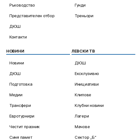
Ръководство
Гунди
Представителен отбор
Треньори
ДЮШ
Контакти
НОВИНИ
ЛЕВСКИ ТВ
Новини
ДЮШ
ДЮШ
Ексклузивно
Подготовка
Инициативи
Медии
Клипове
Трансфери
Клубни новини
Евротурнири
Лагери
Честит празник
Мачове
Синя памет
Сектор „Б“