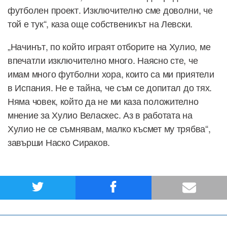
футболен проект. Изключително сме доволни, че
той е тук“, каза още собственикът на Левски.
„Начинът, по който играят отборите на Хулио, ме
впечатли изключително много. Наясно сте, че
имам много футболни хора, които са ми приятели
в Испания. Не е тайна, че съм се допитал до тях.
Няма човек, който да не ми каза положително
мнение за Хулио Веласкес. Аз в работата на
Хулио не се съмнявам, малко късмет му трябва“,
завърши Наско Сираков.