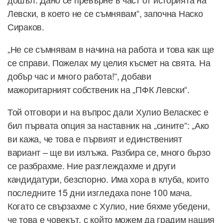
Левски, в което не се съмнявам“, започна Наско
Сираков.
„Не се съмнявам в начина на работа и това как ще
се справи. Пожелах му целия късмет на свята. На
добър час и много работа!“, добави
мажоритарният собственик на „ПФК Левски“.
Той отговори и на въпрос дали Хулио Веласкес е
бил първата опция за наставник на „сините“: „Ако
ви кажа, че това е първият и единственият
вариант – ще ви излъжа. Разбира се, много бързо
се разбрахме. Ние разглеждахме и други
кандидатури, безспорно. Има хора в клуба, които
последните 15 дни изгледаха поне 100 мача.
Когато се свързахме с Хулио, ние бяхме убедени,
че това е човекът, с който можем да градим нашия