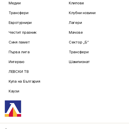
Медии
Клипове
Трансфери
Клубни новини
Евротурнири
Лагери
Честит празник
Мачове
Синя памет
Сектор „Б“
Първа лига
Трансфери
Интервю
Шампионат
ЛЕВСКИ ТВ
Купа на България
Каузи