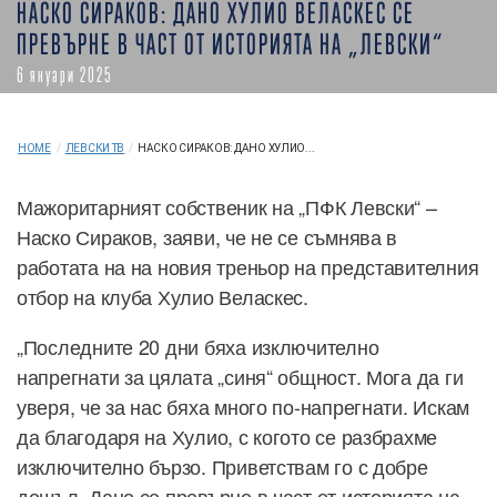
НАСКО СИРАКОВ: ДАНО ХУЛИО ВЕЛАСКЕС СЕ
ПРЕВЪРНЕ В ЧАСТ ОТ ИСТОРИЯТА НА „ЛЕВСКИ“
6 януари 2025
HOME
/
ЛЕВСКИ ТВ
/
НАСКО СИРАКОВ: ДАНО ХУЛИО...
Мажоритарният собственик на „ПФК Левски“ –
Наско Сираков, заяви, че не се съмнява в
работата на на новия треньор на представителния
отбор на клуба Хулио Веласкес.
„Последните 20 дни бяха изключително
напрегнати за цялата „синя“ общност. Мога да ги
уверя, че за нас бяха много по-напрегнати. Искам
да благодаря на Хулио, с когото се разбрахме
изключително бързо. Приветствам го с добре
дошъл. Дано се превърне в част от историята на