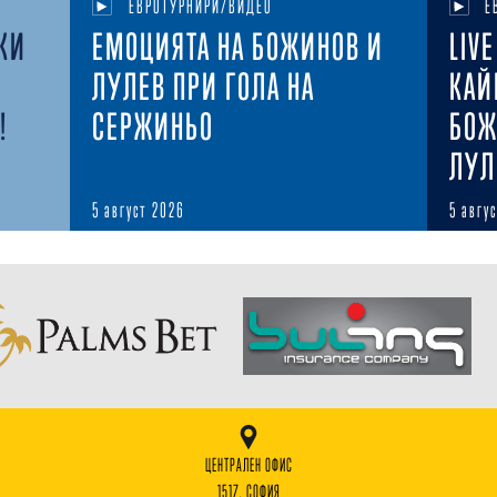
ЕВРОТУРНИРИ/ВИДЕО
Е
КИ
ЕМОЦИЯТА НА БОЖИНОВ И
LIV
ЛУЛЕВ ПРИ ГОЛА НА
КАЙ
!
СЕРЖИНЬО
БОЖ
ЛУЛ
5 август 2026
5 авгу
ЦЕНТРАЛЕН ОФИС
1517, СОФИЯ