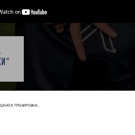
И
А
КИ“
ШНАТА ТРЕНИРОВКА...