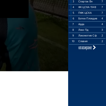
3
Спартак Вн
7
4
ФК ЦСКА 1948
7
5
ПФК ЦСКА
7
6
Ботев Пловдив
4
7
Арда
4
8
Локо Пд
3
9
Локомотив Сф
2
10
Славия
2
класиране