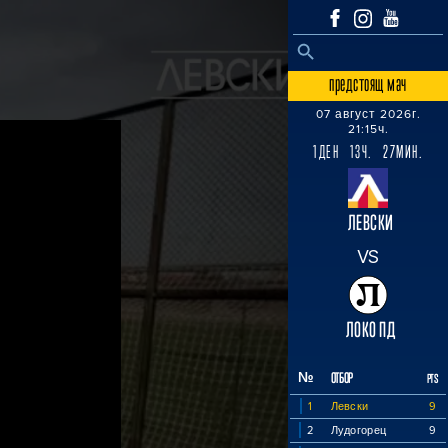
SEARCH BUTTON
Search
for:
предстоящ мач
07 август 2026г.
21:15ч.
1ДЕН 13Ч. 27МИН.
ЛЕВСКИ
VS
ЛОКО ПД
№
ОТБОР
PTS
1
Левски
9
2
Лудогорец
9