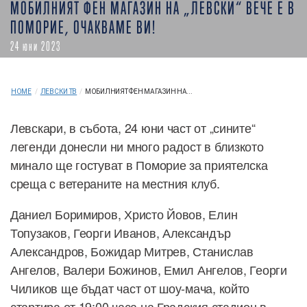
МОБИЛНИЯТ ФЕН МАГАЗИН НА „ЛЕВСКИ“ ВЕЧЕ Е В
ПОМОРИЕ, ОЧАКВАМЕ ВИ!
24 юни 2023
HOME
/
ЛЕВСКИ ТВ
/
МОБИЛНИЯТ ФЕН МАГАЗИН НА...
Левскари, в събота, 24 юни част от „сините“
легенди донесли ни много радост в близкото
минало ще гостуват в Поморие за приятелска
среща с ветераните на местния клуб.
Даниел Боримиров, Христо Йовов, Елин
Топузаков, Георги Иванов, Александър
Александров, Божидар Митрев, Станислав
Ангелов, Валери Божинов, Емил Ангелов, Георги
Чиликов ще бъдат част от шоу-мача, който
стартира от 19:00 часа на Градския стадион в