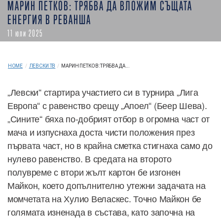
МАРИН ПЕТКОВ: ТРЯБВА ДА ВЛОЖИМ СЪЩАТА
ЕНЕРГИЯ В РЕВАНША
11 юли 2025
HOME
/
ЛЕВСКИ ТВ
/
МАРИН ПЕТКОВ: ТРЯБВА ДА...
„Левски“ стартира участието си в турнира „Лига
Европа“ с равенство срещу „Апоел“ (Беер Шева).
„Сините“ бяха по-добрият отбор в огромна част от
мача и изпуснаха доста чисти положения през
първата част, но в крайна сметка стигнаха само до
нулево равенство. В средата на второто
полувреме с втори жълт картон бе изгонен
Майкон, което допълнително утежни задачата на
момчетата на Хулио Веласкес. Точно Майкон бе
голямата изненада в състава, като започна на