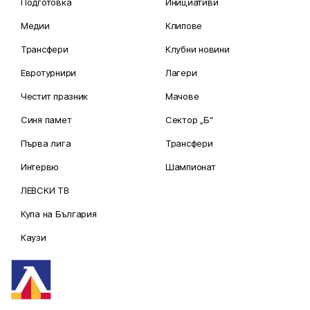
Подготовка
Инициативи
Медии
Клипове
Трансфери
Клубни новини
Евротурнири
Лагери
Честит празник
Мачове
Синя памет
Сектор „Б“
Първа лига
Трансфери
Интервю
Шампионат
ЛЕВСКИ ТВ
Купа на България
Каузи