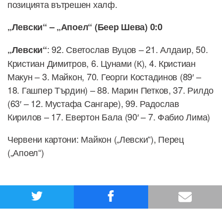
позицията вътрешен халф.
„Левски“ – „Апоел“ (Беер Шева) 0:0
: 92. Светослав Вуцов – 21. Алдаир, 50.
„Левски“
Кристиан Димитров, 6. Цунами (К), 4. Кристиан
Макун – 3. Майкон, 70. Георги Костадинов (89′ –
18. Гашпер Търдин) – 88. Марин Петков, 37. Рилдо
(63′ – 12. Мустафа Сангаре), 99. Радослав
Кирилов – 17. Евертон Бала (90′ – 7. Фабио Лима)
Червени картони: Майкон („Левски“), Перец
(„Апоел“)