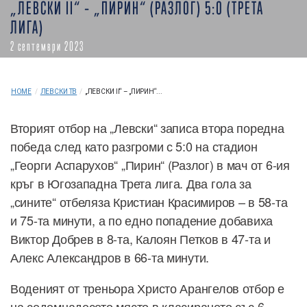
„ЛЕВСКИ II“ – „ПИРИН“ (РАЗЛОГ) 5:0 (ТРЕТА
ЛИГА)
2 септември 2023
HOME
/
ЛЕВСКИ ТВ
/
„ЛЕВСКИ II“ – „ПИРИН“...
Вторият отбор на „Левски“ записа втора поредна
победа след като разгроми с 5:0 на стадион
„Георги Аспарухов“ „Пирин“ (Разлог) в мач от 6-ия
кръг в Югозападна Трета лига. Два гола за
„сините“ отбеляза Кристиан Красимиров – в 58-та
и 75-та минути, а по едно попадение добавиха
Виктор Добрев в 8-та, Калоян Петков в 47-та и
Алекс Александров в 66-та минути.
Воденият от треньора Христо Арангелов отбор е
на седемнадесето място в класирането със 6