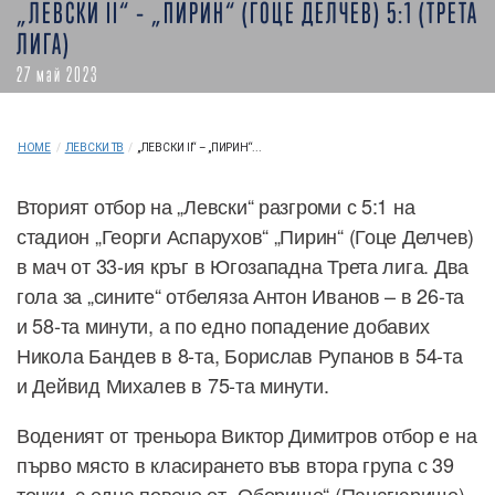
„ЛЕВСКИ II“ – „ПИРИН“ (ГОЦЕ ДЕЛЧЕВ) 5:1 (ТРЕТА
ЛИГА)
27 май 2023
HOME
/
ЛЕВСКИ ТВ
/
„ЛЕВСКИ II“ – „ПИРИН“...
Вторият отбор на „Левски“ разгроми с 5:1 на
стадион „Георги Аспарухов“ „Пирин“ (Гоце Делчев)
в мач от 33-ия кръг в Югозападна Трета лига. Два
гола за „сините“ отбеляза Антон Иванов – в 26-та
и 58-та минути, а по едно попадение добавих
Никола Бандев в 8-та, Борислав Рупанов в 54-та
и Дейвид Михалев в 75-та минути.
Воденият от треньора Виктор Димитров отбор е на
първо място в класирането във втора група с 39
точки, с една повече от „Оборище“ (Панагюрище).