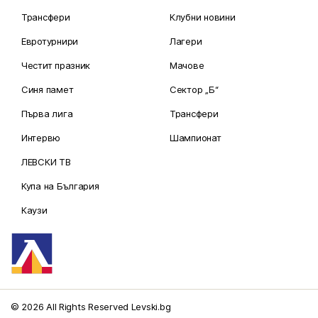
Трансфери
Клубни новини
Евротурнири
Лагери
Честит празник
Мачове
Синя памет
Сектор „Б“
Първа лига
Трансфери
Интервю
Шампионат
ЛЕВСКИ ТВ
Купа на България
Каузи
© 2026 All Rights Reserved Levski.bg