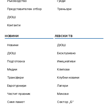
Ръководство
Гунди
Представителен отбор
Треньори
ДЮШ
Контакти
НОВИНИ
ЛЕВСКИ ТВ
Новини
ДЮШ
ДЮШ
Ексклузивно
Подготовка
Инициативи
Медии
Клипове
Трансфери
Клубни новини
Евротурнири
Лагери
Честит празник
Мачове
Синя памет
Сектор „Б“