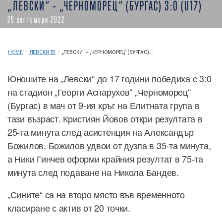
„ЛЕВСКИ“ – „ЧЕРНОМОРЕЦ“ (БУРГАС) 3:0 (U17)
29 септември 2022
HOME
/
ЛЕВСКИ ТВ
/
„ЛЕВСКИ“ – „ЧЕРНОМОРЕЦ“ (БУРГАС)...
Юношите на „Левски“ до 17 години победиха с 3:0
на стадион „Георги Аспарухов“ „Черноморец“
(Бургас) в мач от 9-ия кръг на Елитната група в
тази възраст. Кристиян Йовов откри резултата в
25-та минута след асистенция на Александър
Божилов. Божилов удвои от дузпа в 35-та минута,
а Ники Гинчев оформи крайния резултат в 75-та
минута след подаване на Никола Бандев.
„Сините“ са на второ място във временното
класиране с актив от 20 точки.