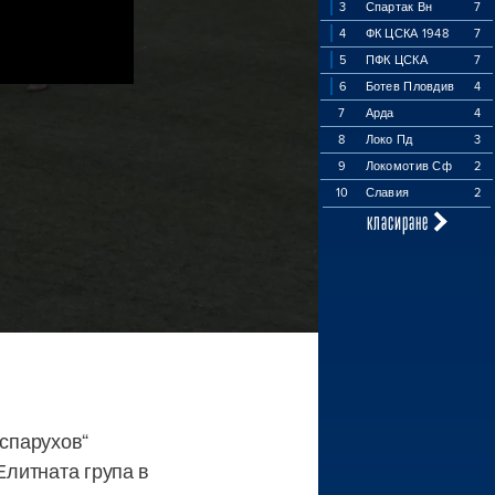
3
Спартак Вн
7
4
ФК ЦСКА 1948
7
5
ПФК ЦСКА
7
6
Ботев Пловдив
4
7
Арда
4
8
Локо Пд
3
9
Локомотив Сф
2
10
Славия
2
класиране
Аспарухов“
Елитната група в