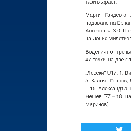
тази възраст.
Мартин Гайдев отк
подаване на Ернан
Ангелов за 3:0. Ш
на Денис Милетиев
Воденият от трень
47 точки, на две с
„Левски“ U17: 1. В
5. Калоян Петров, 
– 15. Александър Т
Нешев (77 – 18. Па
Маринов).