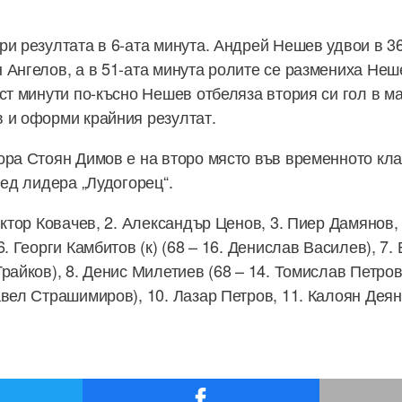
ри резултата в 6-ата минута. Андрей Нешев удвои в 3
 Ангелов, а в 51-ата минута ролите се размениха Неш
ест минути по-късно Нешев отбеляза втория си гол в м
 и оформи крайния резултат.
ора Стоян Димов е на второ място във временното кла
лед лидера „Лудогорец“.
иктор Ковачев, 2. Александър Ценов, 3. Пиер Дамянов,
6. Георги Камбитов (к) (68 – 16. Денислав Василев), 7.
райков), 8. Денис Милетиев (68 – 14. Томислав Петров
вел Страшимиров), 10. Лазар Петров, 11. Калоян Деянс