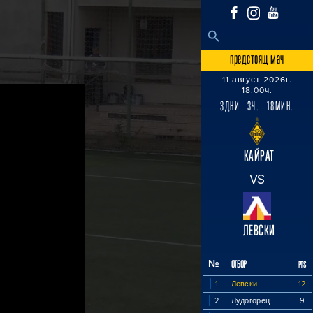
SEARCH BUTTON
Search
for:
предстоящ мач
11 август 2026г.
18:00ч.
3ДНИ 3Ч. 18МИН.
КАЙРАТ
VS
ЛЕВСКИ
№
ОТБОР
PTS
1
Левски
12
2
Лудогорец
9