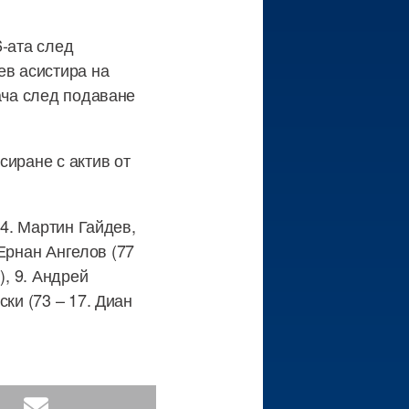
6-ата след
ев асистира на
ача след подаване
сиране с актив от
 4. Мартин Гайдев,
 Ернан Ангелов (77
), 9. Андрей
ки (73 – 17. Диан