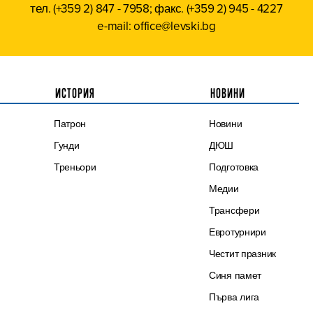
тел. (+359 2) 847 - 7958; факс. (+359 2) 945 - 4227
e-mail: office@levski.bg
ИСТОРИЯ
НОВИНИ
Патрон
Новини
Гунди
ДЮШ
Треньори
Подготовка
Медии
Трансфери
Евротурнири
Честит празник
Синя памет
Първа лига