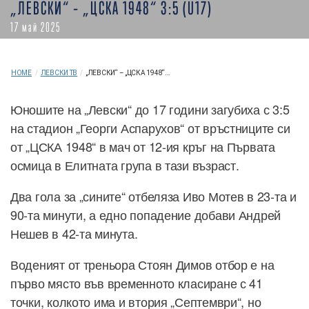
„ЛЕВСКИ“ – „ЦСКА 1948“ 3:5 (U17)
17 май 2025
HOME
/
ЛЕВСКИ ТВ
/
„ЛЕВСКИ“ – „ЦСКА 1948“...
Юношите на „Левски“ до 17 години загубиха с 3:5
на стадион „Георги Аспарухов“ от връстниците си
от „ЦСКА 1948“ в мач от 12-ия кръг на Първата
осмица в Елитната група в тази възраст.
Два гола за „сините“ отбеляза Иво Мотев в 23-та и
90-та минути, а едно попадение добави Андрей
Нешев в 42-та минута.
Воденият от треньора Стоян Димов отбор е на
първо място във временното класиране с 41
точки, колкото има и втория „Септември“, но