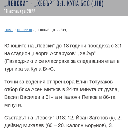
„ЛЕВСКИ“ – „ХЕБЪР“ 3:1, КУПА БФС (U18)
19 октомври 2022
HOME
/
ЛЕВСКИ ТВ
/
„ЛЕВСКИ“ – „ХЕБЪР“ 3:1,...
Юношите на „Левски“ до 18 години победиха с 3:1
на стадион „Георги Аспарухов“ „Хебър“
(Пазарджик) и се класираха за следващия етап в
турнира за Купа БФС.
Точни за водения от треньора Елин Топузаков
отбор бяха Асен Митков в 24-та минута от дузпа,
Васил Василев в 31-та и Калоян Петков в 86-та
минути.
Съставът на „Левски“ U18: 12. Йоан Загоров (к), 2.
Дейвид Михалев (60 – 20. Калоян Борунов), 3.