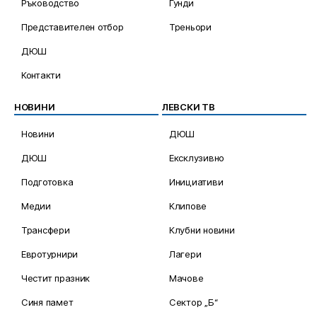
Ръководство
Гунди
Представителен отбор
Треньори
ДЮШ
Контакти
НОВИНИ
ЛЕВСКИ ТВ
Новини
ДЮШ
ДЮШ
Ексклузивно
Подготовка
Инициативи
Медии
Клипове
Трансфери
Клубни новини
Евротурнири
Лагери
Честит празник
Мачове
Синя памет
Сектор „Б“