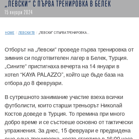
„ЛЕВСКИ“ С ПЪРВА ТРЕНИРОВКА В БЕЛЕК
15 януари 2024
HOME
/
ЛЕВСКИ ТВ
/
„ЛЕВСКИ“ С ПЪРВА ТРЕНИРОВКА...
Отборът на „Левски“ проведе първа тренировка от
зимния си подготвителен лагер в Белек, Турция.
„Сините“ пристигнаха вечерта на 14 януари в
хотел “KAYA PALAZZO”, който ще бъде база на
отбора до 8 февруари.
В сутрешното занимание участие взеха всички
футболисти, които старши треньорът Николай
Костов доведе в Турция. То премина при много
добро време и се състоеше основно от тактически
упражнения. За днес, 15 февруари е предвидена
още една тренировка, която стартира в 16:00 часа