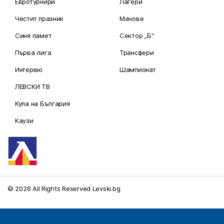
Евротурнири
Лагери
Честит празник
Мачове
Синя памет
Сектор „Б“
Първа лига
Трансфери
Интервю
Шампионат
ЛЕВСКИ ТВ
Купа на България
Каузи
© 2026 All Rights Reserved Levski.bg