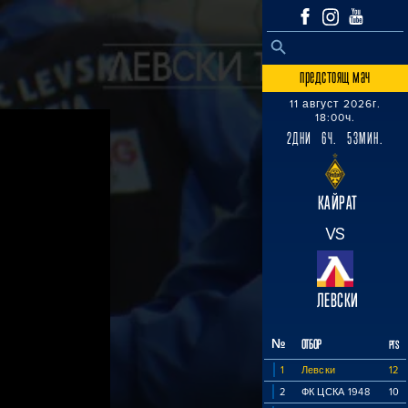
SEARCH BUTTON
Search
for:
предстоящ мач
11 август 2026г.
18:00ч.
2ДНИ 6Ч. 53МИН.
КАЙРАТ
VS
ЛЕВСКИ
№
ОТБОР
PTS
1
Левски
12
2
ФК ЦСКА 1948
10