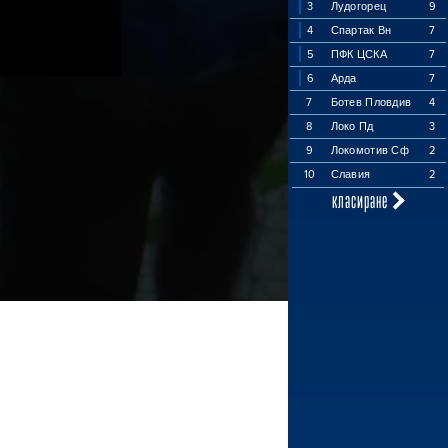
3
Лудогорец
9
4
Спартак Вн
7
5
ПФК ЦСКА
7
6
Арда
7
7
Ботев Пловдив
4
8
Локо Пд
3
9
Локомотив Сф
2
10
Славия
2
класиране