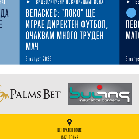
НАТ
ВИДЕО/КЛУБНИ НОВИНИ/ШАМПИОНАТ
Е
ЕДА
ВЕЛАСКЕС: "ЛОКО" ЩЕ
Е
ИГРАЕ ДИРЕКТЕН ФУТБОЛ,
ЛЕВ
ОЧАКВАМ МНОГО ТРУДЕН
MAT
МАЧ
6 август 2026
6 авгу
ЦЕНТРАЛЕН ОФИС
1517, СОФИЯ