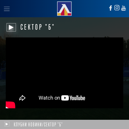
СЕКТОР "Б"
КЛУБНИ НОВИНИ/СЕКТОР "Б"