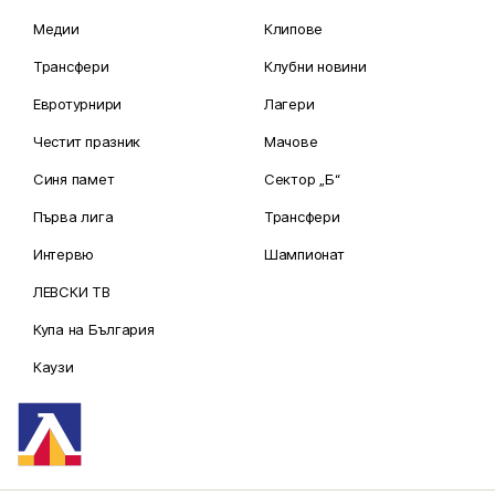
Медии
Клипове
Трансфери
Клубни новини
Евротурнири
Лагери
Честит празник
Мачове
Синя памет
Сектор „Б“
Първа лига
Трансфери
Интервю
Шампионат
ЛЕВСКИ ТВ
Купа на България
Каузи