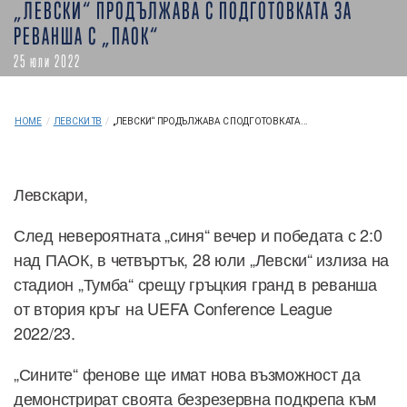
„ЛЕВСКИ“ ПРОДЪЛЖАВА С ПОДГОТОВКАТА ЗА
РЕВАНША С „ПАОК“
25 юли 2022
HOME
/
ЛЕВСКИ ТВ
/
„ЛЕВСКИ“ ПРОДЪЛЖАВА С ПОДГОТОВКАТА...
Левскари,
След невероятната „синя“ вечер и победата с 2:0
над ПАОК, в четвъртък, 28 юли „Левски“ излиза на
стадион „Тумба“ срещу гръцкия гранд в реванша
от втория кръг на UEFA Conference League
2022/23.
„Сините“ фенове ще имат нова възможност да
демонстрират своята безрезервна подкрепа към