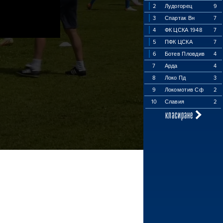
2
Лудогорец
9
3
Спартак Вн
7
4
ФК ЦСКА 1948
7
5
ПФК ЦСКА
7
6
Ботев Пловдив
4
7
Арда
4
8
Локо Пд
3
9
Локомотив Сф
2
10
Славия
2
класиране