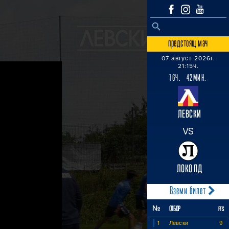
SEARCH BUTTON
Search
for:
предстоящ мач
07 август 2026г.
21:15ч.
16Ч. 42МИН.
ЛЕВСКИ
VS
ЛОКО ПД
Вземи билет
№
ОТБОР
PTS
1
Левски
9