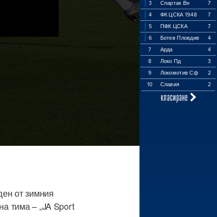
3
Спартак Вн
7
4
ФК ЦСКА 1948
7
5
ПФК ЦСКА
7
6
Ботев Пловдив
4
7
Арда
4
8
Локо Пд
3
9
Локомотив Сф
2
10
Славия
2
класиране
ден от зимния
на тима – „JA Sport