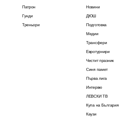
Патрон
Новини
Гунди
ДЮШ
Треньори
Подготовка
Медии
Трансфери
Евротурнири
Честит празник
Синя памет
Първа лига
Интервю
ЛЕВСКИ ТВ
Купа на България
Каузи