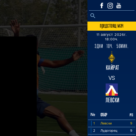
SEARCH BUTTON
Search
for:
предстоящ мач
11 август 2026г.
18:00ч.
3ДНИ 10Ч. 56МИН.
КАЙРАТ
VS
ЛЕВСКИ
№
ОТБОР
PTS
1
Левски
9
2
Лудогорец
9