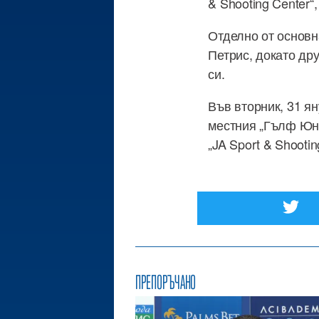
& Shooting Center“
Отделно от основн
Петрис, докато др
си.
Във вторник, 31 ян
местния „Гълф Юна
„JA Sport & Shootin
ПРЕПОРЪЧАНО