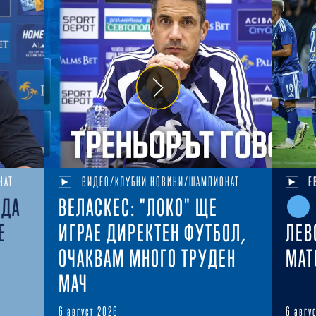
НАТ
ВИДЕО/КЛУБНИ НОВИНИ/ШАМПИОНАТ
Е
ЕДА
ВЕЛАСКЕС: "ЛОКО" ЩЕ
Е
ИГРАЕ ДИРЕКТЕН ФУТБОЛ,
ЛЕВ
ОЧАКВАМ МНОГО ТРУДЕН
MAT
МАЧ
6 август 2026
6 авгу