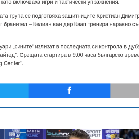
, като включваха игри и тактически упражнения.
ата група се подготвяха защитниците Кристиан Дими
уг бранител – Келиан ван дер Каап тренира наравно с
уари „сините“ излизат в последната си контрола в Дуб
йтед“. Срещата стартира в 9:00 часа българско време
g Center“.