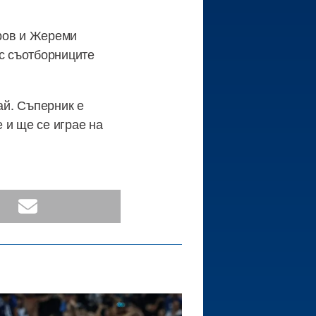
тров и Жереми
ъс съотборниците
ай. Съперник е
 и ще се играе на