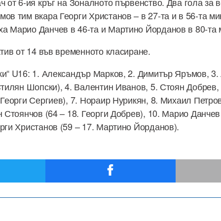
ч от 6-ия кръг на Зоналното първенство. Два гола за 
ов тим вкара Георги Христанов – в 27-та и в 56-та ми
а Марио Данчев в 46-та и Мартино Йорданов в 80-та 
ктив от 14 във временното класиране.
ки“ U16: 1. Александър Марков, 2. Димитър Яръмов, 3
Стилян Шопски), 4. Валентин Иванов, 5. Стоян Добрев,
 Георги Сергиев), 7. Нораир Нурикян, 8. Михаил Петров
н Стоянчов (64 – 18. Георги Добрев), 10. Марио Данчев
орги Христанов (59 – 17. Мартино Йорданов).