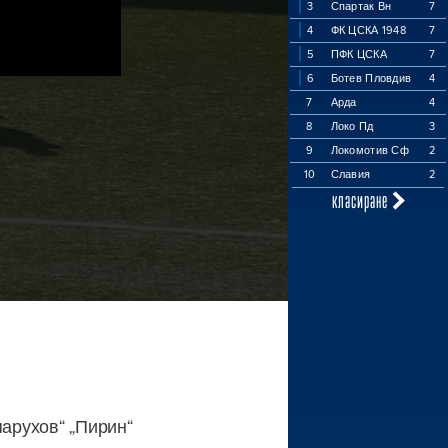
3
Спартак Вн
7
4
ФК ЦСКА 1948
7
5
ПФК ЦСКА
7
6
Ботев Пловдив
4
7
Арда
4
8
Локо Пд
3
9
Локомотив Сф
2
10
Славия
2
класиране
парухов“ „Пирин“