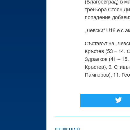
(Благоевград) в ма
треньора Стоян Дим
попадение добавих
„Левски“ U16 е с а
Съставът на „Левс
Кръстев (53 – 14. 
Здравков (41 – 15.
Кръстев), 9. Стивъ
Пампоров), 11. Ге