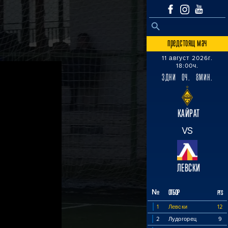
SEARCH BUTTON
Search
for:
предстоящ мач
11 август 2026г.
18:00ч.
3ДНИ 0Ч. 8МИН.
КАЙРАТ
VS
ЛЕВСКИ
№
ОТБОР
PTS
1
Левски
12
2
Лудогорец
9