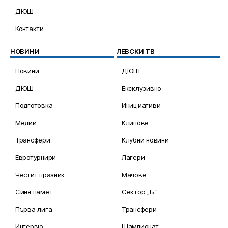
ДЮШ
Контакти
НОВИНИ
ЛЕВСКИ ТВ
Новини
ДЮШ
ДЮШ
Ексклузивно
Подготовка
Инициативи
Медии
Клипове
Трансфери
Клубни новини
Евротурнири
Лагери
Честит празник
Мачове
Синя памет
Сектор „Б“
Първа лига
Трансфери
Интервю
Шампионат