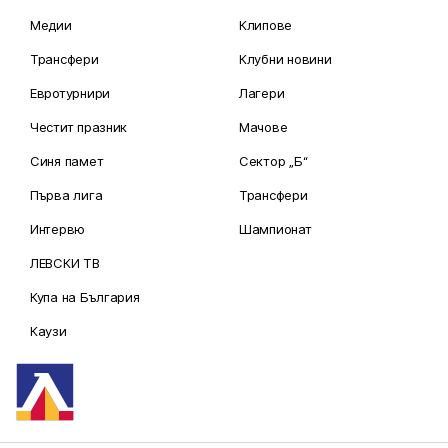
Медии
Клипове
Трансфери
Клубни новини
Евротурнири
Лагери
Честит празник
Мачове
Синя памет
Сектор „Б“
Първа лига
Трансфери
Интервю
Шампионат
ЛЕВСКИ ТВ
Купа на България
Каузи