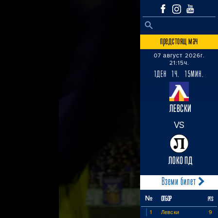
SEARCH BUTTON
Search
for:
предстоящ мач
07 август 2026г.
21:15ч.
1ДЕН 1Ч. 15МИН.
ЛЕВСКИ
VS
ЛОКО ПД
Вземи билет
№
ОТБОР
PTS
1
Левски
9