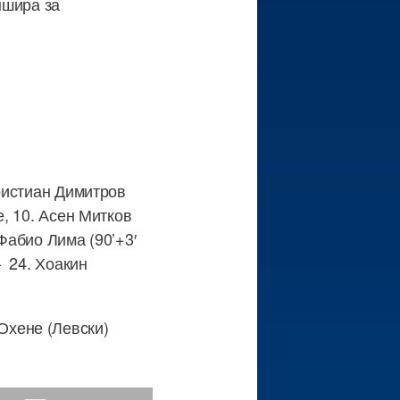
ншира за
Кристиан Димитров
е, 10. Асен Митков
Фабио Лима (90’+3′
– 24. Хоакин
Охене (Левски)