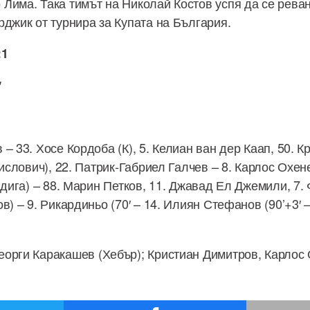
Лима. Така тимът на Николай Костов успя да се рева
рджик от турнира за Купата на България.
:1
′
– 33. Хосе Кордоба (К), 5. Келиан ван дер Каап, 50. 
Мислович), 22. Патрик-Габриел Галчев – 8. Карлос Охен
адига) – 88. Марин Петков, 11. Джавад Ел Джемили, 7. 
в) – 9. Рикардиньо (70′ – 14. Илиян Стефанов (90’+3′ 
еорги Каракашев (Хебър); Кристиан Димитров, Карлос 