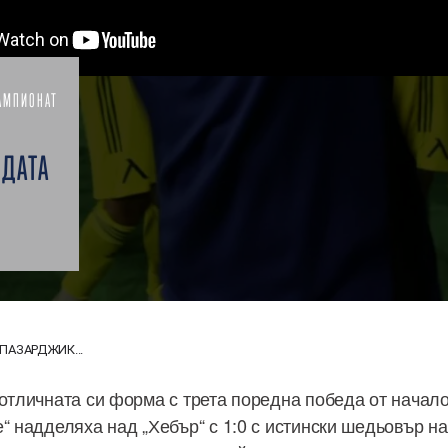
АМПИОНАТ
ДАТА
 ПАЗАРДЖИК...
 отличната си форма с трета поредна победа от начало
“ надделяха над „Хебър“ с 1:0 с истински шедьовър н