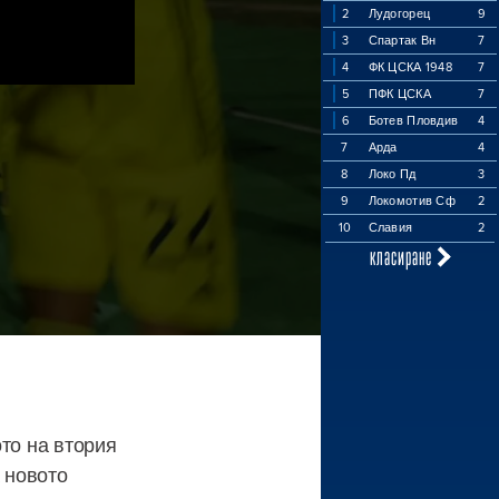
2
Лудогорец
9
3
Спартак Вн
7
4
ФК ЦСКА 1948
7
5
ПФК ЦСКА
7
6
Ботев Пловдив
4
7
Арда
4
8
Локо Пд
3
9
Локомотив Сф
2
10
Славия
2
класиране
то на втория
а новото