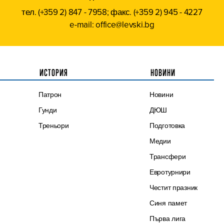
тел. (+359 2) 847 - 7958; факс. (+359 2) 945 - 4227
e-mail: office@levski.bg
ИСТОРИЯ
НОВИНИ
Патрон
Новини
Гунди
ДЮШ
Треньори
Подготовка
Медии
Трансфери
Евротурнири
Честит празник
Синя памет
Първа лига