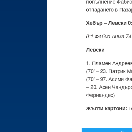
попълнение Фабио 
отпадането в Паза
Хебър – Левски 0
0:1 Фабио Лима 74
Левски
1. Пламен Андреев 
(70′ – 23. Патрик 
(70′ – 97. Асими Ф
– 20. Асен Чандъро
Фернандес)
Г
Жълт
и
картон
и
: