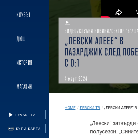
КЛУБЪТ
ВИДЕО/КЛУБНИ НОВИНИ/СЕКТОР "Б"/Ш
„ЛЕВСКИ АЛЕЕЕ“ В
ДЮШ
ПАЗАРДЖИК СЛЕД ПОБЕ
С 0:1
ИСТОРИЯ
4 март 2024
МАГАЗИН
HOME
/
ЛЕВСКИ ТВ
/
„ЛЕВСКИ АЛЕЕЕ“ В
LEVSKI TV
„Левски“ затвърди
КУПИ КАРТА
полусезон. „Сините