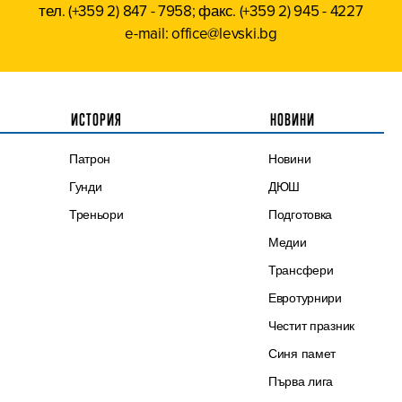
тел. (+359 2) 847 - 7958; факс. (+359 2) 945 - 4227
e-mail: office@levski.bg
ИСТОРИЯ
НОВИНИ
Патрон
Новини
Гунди
ДЮШ
Треньори
Подготовка
Медии
Трансфери
Евротурнири
Честит празник
Синя памет
Първа лига