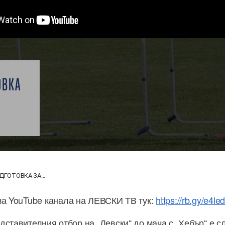
ОВКА
ДГОТОВКА ЗА...
за YouTube канала на ЛЕВСКИ ТВ тук:
https://rb.gy/e4led
дставителния отбор на „Левски“ до мача с „Хебър“ е с