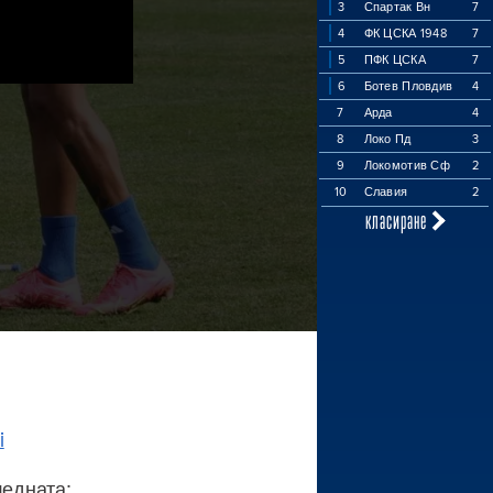
3
Спартак Вн
7
4
ФК ЦСКА 1948
7
5
ПФК ЦСКА
7
6
Ботев Пловдив
4
7
Арда
4
8
Локо Пд
3
9
Локомотив Сф
2
10
Славия
2
класиране
i
ледната: