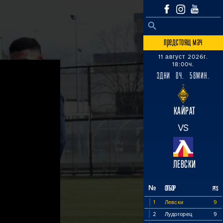
SEARCH BUTTON
Search
for:
предстоящ мач
11 август 2026г.
18:00ч.
3ДНИ 8Ч. 58МИН.
КАЙРАТ
VS
ЛЕВСКИ
№
ОТБОР
PTS
1
Левски
9
2
Лудогорец
9