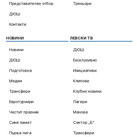
Представителен отбор
Треньори
ДЮШ
Контакти
НОВИНИ
ЛЕВСКИ ТВ
Новини
ДЮШ
ДЮШ
Ексклузивно
Подготовка
Инициативи
Медии
Клипове
Трансфери
Клубни новини
Евротурнири
Лагери
Честит празник
Мачове
Синя памет
Сектор „Б“
Първа лига
Трансфери