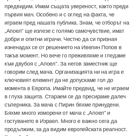
предвидим. Имам същата увереност, както преди
първия мач. Особено и с оглед на факта, че
играем пред нашата публика. Знам, че отборът на
„Апоел“ ще излезе с голямо самочувствие, имат
добри и опитни играчи. Честно да си призная
изненадах се от решението на Ивелин Попов в
такъв момент. Но вече го преживяхме и гледаме
към двубоя с „Апоел“. За негов заместник ще
говорим след мача. Организацията ни на игра е
ключовият елемент да не допускаме гол до
момента в Европа. Имайте предвид, че не играем
в глуха защита. Стараем се да пресираме далеч
съперника. За мача с Пирин бяхме принудени.
Бяхме много изморени от мача с „Апоел“ и
гостуването в Израел. Много е важно сега да
продължим, за да видим европейската реалност.