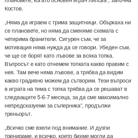
Костов.
„Няма да играем с трима защитници. Объркаха ни
се плановете, но няма да сменяме схемата с
четирима бранители. Сигурен съм, че за
мотивация няма нужда да се говори. Убеден съм,
че ще се борят като лъвове за всяка топка.
Въпросът е като отнемем топката какво правим с
нея. Там вече няма лъвове, а трябва да видим
какво градивно можем да сътворим. Тези въпроси
в играта на тима с топка трябва да се решават в
следващите 5-6-7 месеца, за да сме максимално
непредсказуеми за съперника“, продължи
треньорът.
„Всичко сме взели под внимание. И дузпи
тренираме, и всичко, което бихме могли да