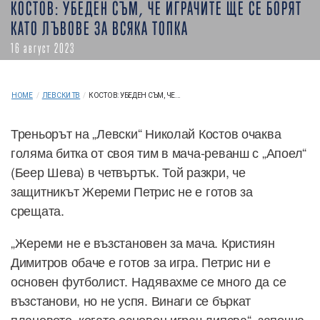
КОСТОВ: УБЕДЕН СЪМ, ЧЕ ИГРАЧИТЕ ЩЕ СЕ БОРЯТ
КАТО ЛЪВОВЕ ЗА ВСЯКА ТОПКА
16 август 2023
HOME
/
ЛЕВСКИ ТВ
/
КОСТОВ: УБЕДЕН СЪМ, ЧЕ...
Треньорът на „Левски“ Николай Костов очаква
голяма битка от своя тим в мача-реванш с „Апоел“
(Беер Шева) в четвъртък. Той разкри, че
защитникът Жереми Петрис не е готов за
срещата.
„Жереми не е възстановен за мача. Кристиян
Димитров обаче е готов за игра. Петрис ни е
основен футболист. Надявахме се много да се
възстанови, но не успя. Винаги се бъркат
плановете, когато основен играч липсва“, започна