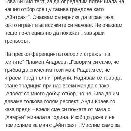
Това би бил тест, за да определим потенциала на
нашия отбор срещу такива грандове като
„Айнтрахт“. Очаквам съперника да играе така,
както играят във всичките си мачове. Не очаквам
нещо по-специално да покажат“, завърши
треньорът.
На пресконференцията говори и стражът на
„сините“ Пламен Андреев. „Говорим си само, че
трябва да спечелим този мач. Радвам се, че
играем пред пълни трибуни. Надявам се това да
стане традиция при нас всеки мач да е така.
„Апоел“ са много добър отбор, но не бива да им
даваме толкова голям респект. Анди Краев го
каза преди – взели сме си поуката от мача с
„Хамрун“ миналата година. Изобщо даже и не
помисляме за мач с „Айнтрахт“. Мислим само за