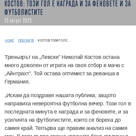
КОСТОВ: ТОЗИ ГОЛ Е НАГРАДА И ЗА ФЕНОВЕТЕ И ЗА
ФУТБОЛИСТИТЕ
25 август 2023
HOME
/
ЛЕВСКИ ТВ
/
КОСТОВ: ТОЗИ ГОЛ Е...
Треньорът на „Левски“ Николай Костов остана
много доволен от играта на своя отбор в мача с
„Айнтрахт“. Той остава оптимист за реванша в
Германия.
„Искам да поздравя нашата публика, защото
направиха невероятна футболна вечер. Този гол в
последната минута е награда и за феновете, и за
усилията на футболистите, които се бореха до
самия край. Тепърва ще правим анализ на самия
мач. В тази първа среща играчите бяха смутени в