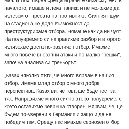
началото, имаше и лека паника и не можехме да
излезем от пресата на противника. Силният шум
на стадиона не даде възможност да
преструктурираме отбора. Нямаше как да ни чуят.
На полувремето си направихме разбор и второто
излязохме доста по-различен отбор. Имахме
много повече внезапни атаки и по-малко грешки“,
започна анализа си треньорът.
„Казах няколко пъти, че много вярвам в нашия
отбор. Имаме млад отбор с много добра
перспектива. Казах ви, че това ще бъде тест за
тях. Направихме много силно второ полувреме, с
което оставихме реванша отворен. Вярвам, че ще
бъдем по-уверени в Германия и защо и да не
победим там. Срещу нас имахме сериозен отбор