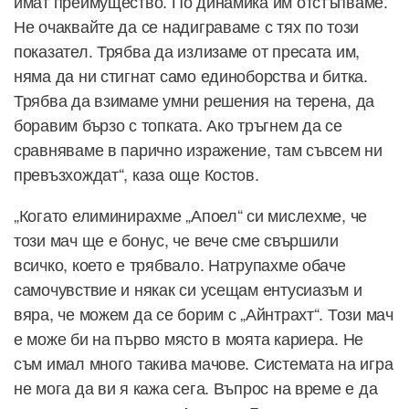
имат преимущество. По динамика им отстъпваме.
Не очаквайте да се надиграваме с тях по този
показател. Трябва да излизаме от пресата им,
няма да ни стигнат само единоборства и битка.
Трябва да взимаме умни решения на терена, да
боравим бързо с топката. Ако тръгнем да се
сравняваме в парично изражение, там съвсем ни
превъзхождат“, каза още Костов.
„Когато елиминирахме „Апоел“ си мислехме, че
този мач ще е бонус, че вече сме свършили
всичко, което е трябвало. Натрупахме обаче
самочувствие и някак си усещам ентусиазъм и
вяра, че можем да се борим с „Айнтрахт“. Този мач
е може би на първо място в моята кариера. Не
съм имал много такива мачове. Системата на игра
не мога да ви я кажа сега. Въпрос на време е да