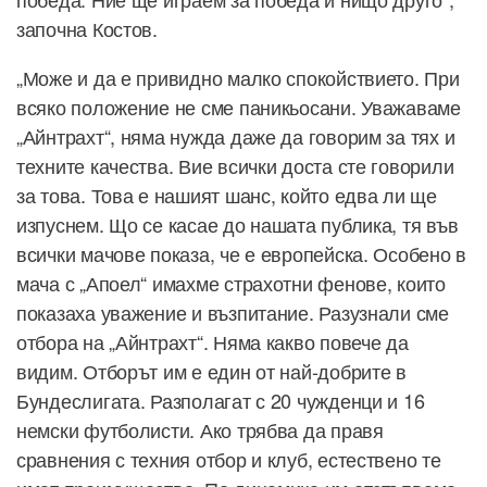
започна Костов.
„Може и да е привидно малко спокойствието. При
всяко положение не сме паникьосани. Уважаваме
„Айнтрахт“, няма нужда даже да говорим за тях и
техните качества. Вие всички доста сте говорили
за това. Това е нашият шанс, който едва ли ще
изпуснем. Що се касае до нашата публика, тя във
всички мачове показа, че е европейска. Особено в
мача с „Апоел“ имахме страхотни фенове, които
показаха уважение и възпитание. Разузнали сме
отбора на „Айнтрахт“. Няма какво повече да
видим. Отборът им е един от най-добрите в
Бундеслигата. Разполагат с 20 чужденци и 16
немски футболисти. Ако трябва да правя
сравнения с техния отбор и клуб, естествено те