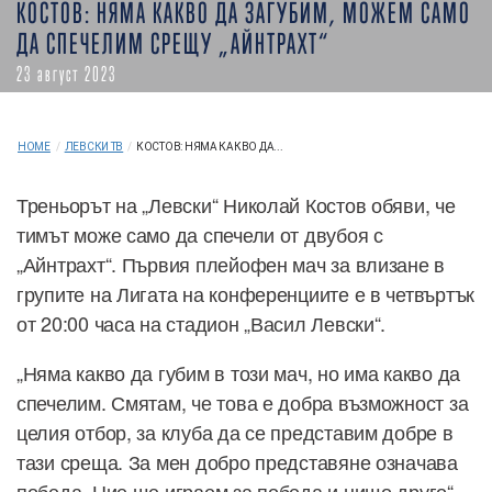
КОСТОВ: НЯМА КАКВО ДА ЗАГУБИМ, МОЖЕМ САМО
ДА СПЕЧЕЛИМ СРЕЩУ „АЙНТРАХТ“
23 август 2023
HOME
/
ЛЕВСКИ ТВ
/
КОСТОВ: НЯМА КАКВО ДА...
Треньорът на „Левски“ Николай Костов обяви, че
тимът може само да спечели от двубоя с
„Айнтрахт“. Първия плейофен мач за влизане в
групите на Лигата на конференциите е в четвъртък
от 20:00 часа на стадион „Васил Левски“.
„Няма какво да губим в този мач, но има какво да
спечелим. Смятам, че това е добра възможност за
целия отбор, за клуба да се представим добре в
тази среща. За мен добро представяне означава
победа. Ние ще играем за победа и нищо друго“,