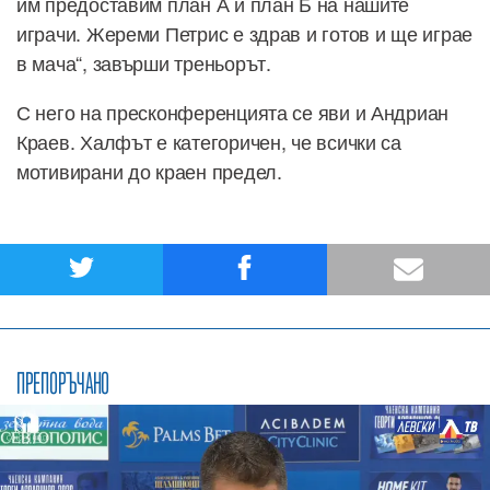
им предоставим план А и план Б на нашите
играчи. Жереми Петрис е здрав и готов и ще играе
в мача“, завърши треньорът.
С него на пресконференцията се яви и Андриан
Краев. Халфът е категоричен, че всички са
мотивирани до краен предел.
ПРЕПОРЪЧАНО