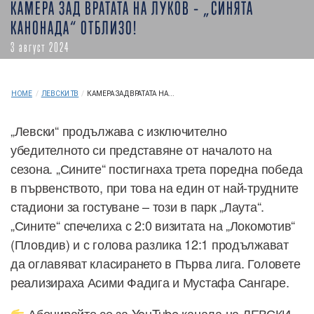
КАМЕРА ЗАД ВРАТАТА НА ЛУКОВ – „СИНЯТА
КАНОНАДА“ ОТБЛИЗО!
3 август 2024
HOME
/
ЛЕВСКИ ТВ
/
КАМЕРА ЗАД ВРАТАТА НА...
„Левски“ продължава с изключително
убедителното си представяне от началото на
сезона. „Сините“ постигнаха трета поредна победа
в първенството, при това на един от най-трудните
стадиони за гостуване – този в парк „Лаута“.
„Сините“ спечелиха с 2:0 визитата на „Локомотив“
(Пловдив) и с голова разлика 12:1 продължават
да оглавяват класирането в Първа лига. Головете
реализираха Асими Фадига и Мустафа Сангаре.
Абонирайте се за YouTube канала на ЛЕВСКИ