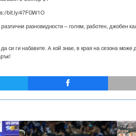
s://bit.ly/47FGW1O
 различни разновидности – голям, работен, джобен к
да си ги набавите. А кой знае, в края на сезона може 
рък!