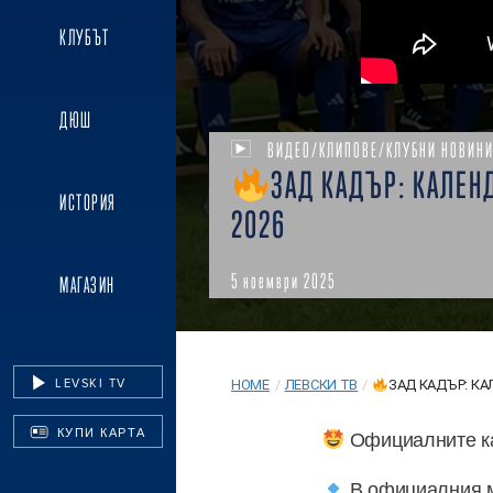
КЛУБЪТ
ДЮШ
ВИДЕО/КЛИПОВЕ/КЛУБНИ НОВИН
ЗАД КАДЪР: КАЛЕН
ИСТОРИЯ
2026
5 ноември 2025
МАГАЗИН
LEVSKI TV
HOME
/
ЛЕВСКИ ТВ
/
ЗАД КАДЪР: КА
КУПИ КАРТА
Официалните ка
В официалния м