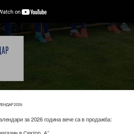
И
ДАР
ЛЕНДАР 2026
лендари за 2026 година вече са в продажба:
агазин в Сектор „А“