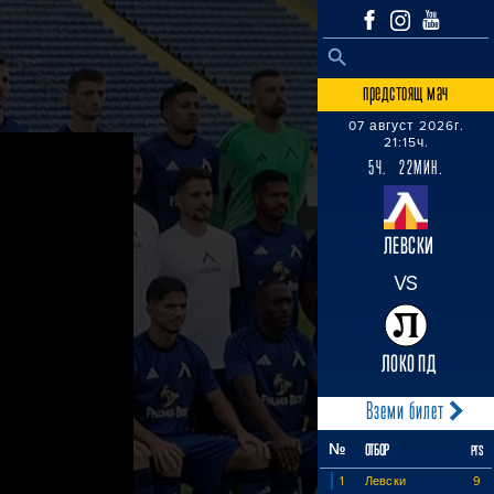
SEARCH BUTTON
Search
for:
предстоящ мач
07 август 2026г.
21:15ч.
5Ч. 22МИН.
ЛЕВСКИ
VS
ЛОКО ПД
Вземи билет
№
ОТБОР
PTS
1
Левски
9