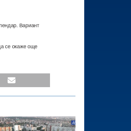
алендар. Вариант
да се окаже още