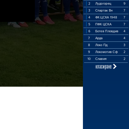
2
Лудогорец
9
3
Спартак Вн
7
4
ФК ЦСКА 1948
7
5
ПФК ЦСКА
7
6
Ботев Пловдив
4
7
Арда
4
8
Локо Пд
3
9
Локомотив Сф
2
10
Славия
2
класиране