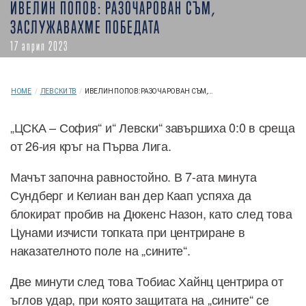
ИВЕЛИН ПОПОВ: РАЗОЧАРОВАН СЪМ,
ЗАСЛУЖАВАХМЕ ПОБЕДАТА
17 април 2023
HOME
/
ЛЕВСКИ ТВ
/
ИВЕЛИН ПОПОВ: РАЗОЧАРОВАН СЪМ,...
„ЦСКА – София“ и“ Левски“ завършиха 0:0 в среща
от 26-ия кръг на Първа Лига.
Мачът започна равностойно. В 7-ата минута
Сундберг и Келиан ван дер Каап успяха да
блокират пробив на Дюкенс Назон, като след това
Цунами изчисти топката при центриране в
наказателното поле на „сините“.
Две минути след това Тобиас Хайнц центрира от
ъглов удар, при която защитата на „сините“ се