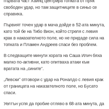
първата част Хайнц центрира топката от пряк
свободен удар, но там защитниците в синьо се
справиха.
Първият точен удар в мача дойде в 52-ата минута,
като той бе на Тибо Вион, който стреля с левия
крак в наказателното поле, но не придаде сила на
топката и Пламен Андреев спаси без проблем.
В следващите минути хората на Саша Илич бяха
малко по-активни, като опитваха атаки към
вратата на „сините“.
„Левски“ отговори с удар на Роналдо с левия крак
от границата на наказателното поле, но Бусато
спаси.
Уелтън успя да пробие отляво в 68-ата минута, да