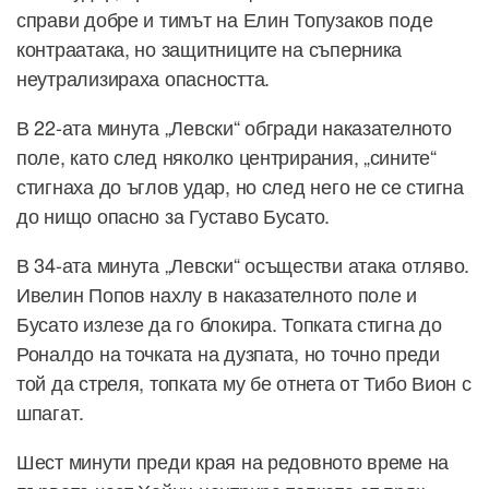
справи добре и тимът на Елин Топузаков поде
контраатака, но защитниците на съперника
неутрализираха опасността.
В 22-ата минута „Левски“ обгради наказателното
поле, като след няколко центрирания, „сините“
стигнаха до ъглов удар, но след него не се стигна
до нищо опасно за Густаво Бусато.
В 34-ата минута „Левски“ осъществи атака отляво.
Ивелин Попов нахлу в наказателното поле и
Бусато излезе да го блокира. Топката стигна до
Роналдо на точката на дузпата, но точно преди
той да стреля, топката му бе отнета от Тибо Вион с
шпагат.
Шест минути преди края на редовното време на