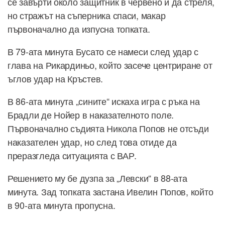
се завърти около защитник в червено и да стреля,
но стражът на съперника спаси, макар
първоначално да изпусна топката.
В 79-ата минута Бусато се намеси след удар с
глава на Рикардиньо, който засече центриране от
ъглов удар на Кръстев.
В 86-ата минута „сините“ искаха игра с ръка на
Брадли де Нойер в наказателното поле.
Първоначално съдията Никола Попов не отсъди
наказателен удар, но след това отиде да
преразгледа ситуацията с ВАР.
Решението му бе дузпа за „Левски“ в 88-ата
минута. Зад топката застана Ивелин Попов, който
в 90-ата минута пропусна.