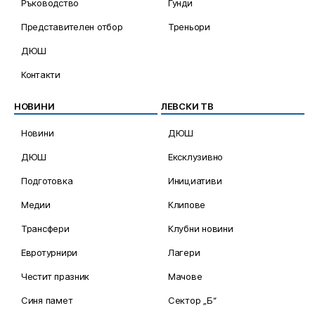
Ръководство
Гунди
Представителен отбор
Треньори
ДЮШ
Контакти
НОВИНИ
ЛЕВСКИ ТВ
Новини
ДЮШ
ДЮШ
Ексклузивно
Подготовка
Инициативи
Медии
Клипове
Трансфери
Клубни новини
Евротурнири
Лагери
Честит празник
Мачове
Синя памет
Сектор „Б“