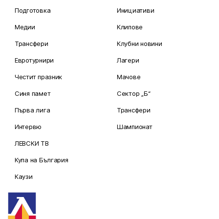
Подготовка
Инициативи
Медии
Клипове
Трансфери
Клубни новини
Евротурнири
Лагери
Честит празник
Мачове
Синя памет
Сектор „Б“
Първа лига
Трансфери
Интервю
Шампионат
ЛЕВСКИ ТВ
Купа на България
Каузи