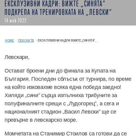
ЕКСКЛУЗИВНИ КАДРИ: ВИЖТЕ „СИНЯТА“
ПОДКРЕПА НА ТРЕНИРОВКАТА НА „ЛЕВСКИ“
14 май 2022
HOME
/
ЛЕВСКИ ТВ
/
ЕКСКЛУЗИВНИ КАДРИ: ВИЖТЕ „СИНЯТА“...
Левскари,
Остават броени дни до финала за Купата на
България. Последен сблъсък от турнира, по време
на който изковахме всяка една победа заедно!
Хиляди „сини“ сърца изпълниха трибуните за
полуфиналните срещи с „Лудогорец“, а сега и
националният стадион „Васил Левски“ ще се
превърне в левскарско море.
Момчетата на Станимир Стоилов са готови да се