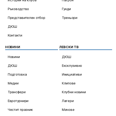
История на клуба
Патрон
Ръководство
Гунди
Представителен отбор
Треньори
ДЮШ
Контакти
НОВИНИ
ЛЕВСКИ ТВ
Новини
ДЮШ
ДЮШ
Ексклузивно
Подготовка
Инициативи
Медии
Клипове
Трансфери
Клубни новини
Евротурнири
Лагери
Честит празник
Мачове