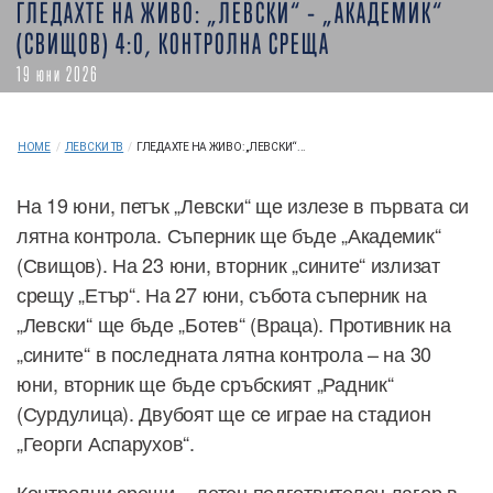
ГЛЕДАХТЕ НА ЖИВО: „ЛЕВСКИ“ – „АКАДЕМИК“
(СВИЩОВ) 4:0, КОНТРОЛНА СРЕЩА
19 юни 2026
HOME
/
ЛЕВСКИ ТВ
/
ГЛЕДАХТЕ НА ЖИВО: „ЛЕВСКИ“...
На 19 юни, петък „Левски“ ще излезе в първата си
лятна контрола. Съперник ще бъде „Академик“
(Свищов). На 23 юни, вторник „сините“ излизат
срещу „Етър“. На 27 юни, събота съперник на
„Левски“ ще бъде „Ботев“ (Враца). Противник на
„сините“ в последната лятна контрола – на 30
юни, вторник ще бъде сръбският „Радник“
(Сурдулица). Двубоят ще се играе на стадион
„Георги Аспарухов“.
Контролни срещи – летен подготвителен лагер в