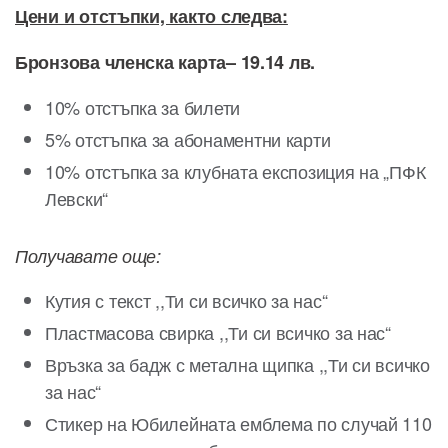
Цени и отстъпки, както следва:
Бронзова членска карта
–
19
.
14 лв
.
10% отстъпка за билети
5% отстъпка за абонаментни карти
10% отстъпка за клубната експозиция на „ПФК
Левски“
Получавате още:
Кутия с текст ,,Ти си всичко за нас“
Пластмасова свирка ,,Ти си всичко за нас“
Връзка за бадж с метална щипка ,,Ти си всичко
за нас“
Стикер на Юбилейната емблема по случай 110