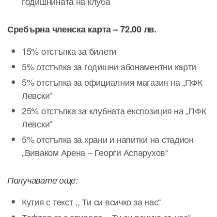
годишнината на клуба
Сребърна членска карта – 72
.
00 лв.
15% отстъпка за билети
5% отстъпка за годишни абонаментни карти
5% отстъпка за официалния магазин на „ПФК
Левски“
25% отстъпка за клубната експозиция на „ПФК
Левски“
5% отстъпка за храни и напитки на стадион
„Виваком Арена – Георги Аспарухов“
Получавате още:
Кутия с текст ,, Ти си всичко за нас“
Тефтер със спирала ,, Ти си всичко за нас“