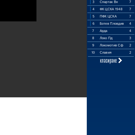
3
Спартак Вн
7
4
ФК ЦСКА 1948
7
5
ПФК ЦСКА
7
6
Ботев Пловдив
4
7
Арда
4
8
Локо Пд
3
9
Локомотив Сф
2
10
Славия
2
класиране