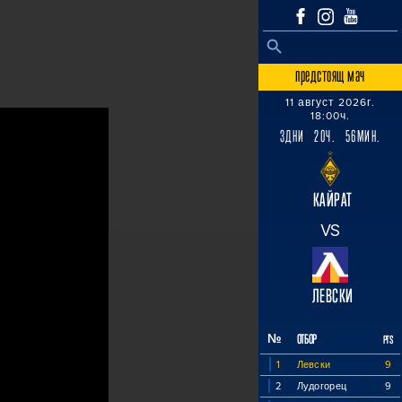
SEARCH BUTTON
Search
for:
предстоящ мач
11 август 2026г.
18:00ч.
3ДНИ 20Ч. 56МИН.
КАЙРАТ
VS
ЛЕВСКИ
№
ОТБОР
PTS
1
Левски
9
2
Лудогорец
9