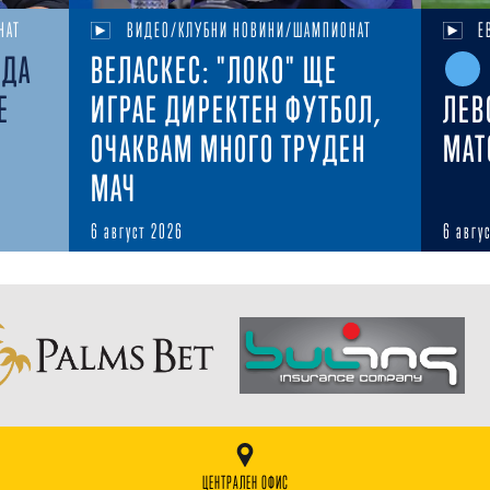
НАТ
ВИДЕО/КЛУБНИ НОВИНИ/ШАМПИОНАТ
Е
ЕДА
ВЕЛАСКЕС: "ЛОКО" ЩЕ
Е
ИГРАЕ ДИРЕКТЕН ФУТБОЛ,
ЛЕВ
ОЧАКВАМ МНОГО ТРУДЕН
MAT
МАЧ
6 август 2026
6 авгу
ЦЕНТРАЛЕН ОФИС