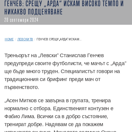
ГЕНЧЕВ: СРЕЩУ „АРДА“ ИСКАМ ВИСОКО ТЕМПО И
НИКАКВО ПОДЦЕНЯВАНЕ
28 септември 2024
HOME
/
ЛЕВСКИ ТВ
/
ГЕНЧЕВ: СРЕЩУ „АРДА“ ИСКАМ...
Треньорът на „Левски“ Станислав Генчев
предупреди своите футболисти, че мачът с „Арда“
ще бъде много труден. Специалистът говори на
традиционния си брифинг преди мач от
първенството.
„Асен Митков се завърна в групата, тренира
нормално с отбора. Единственият контузен е
Фабио Лима. Всички са в добро състояние,
тренират добре. Надявам се да покажем
истинското си лице. Миналата седмица Охене