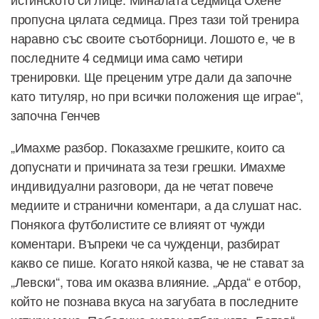
пропусна цялата седмица. През тази той тренира
наравно със своите съотборници. Лошото е, че в
последните 4 седмици има само четири
тренировки. Ще преценим утре дали да започне
като титуляр, но при всички положения ще играе“,
започна Генчев
„Имахме разбор. Показахме грешките, които са
допуснати и причината за тези грешки. Имахме
индивидуални разговори, да не четат повече
медиите и странични коментари, а да слушат нас.
Понякога футболистите се влияят от чужди
коментари. Въпреки че са чужденци, разбират
какво се пише. Когато някой казва, че не стават за
„Левски“, това им оказва влияние. „Арда“ е отбор,
който не познава вкуса на загубата в последните