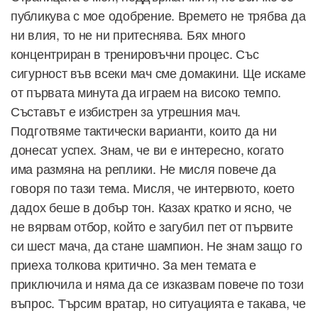
публикува с мое одобрение. Времето не трябва да
ни влия, то не ни притеснява. Бях много
концентриран в тренировъчни процес. Със
сигурност във всеки мач сме домакини. Ще искаме
от първата минута да играем на високо темпо.
Съставът е избистрен за утрешния мач.
Подготвяме тактически варианти, които да ни
донесат успех. Знам, че ви е интересно, когато
има размяна на реплики. Не мисля повече да
говоря по тази тема. Мисля, че интервюто, което
дадох беше в добър тон. Казах кратко и ясно, че
не вярвам отбор, който е загубил пет от първите
си шест мача, да стане шампион. Не знам защо го
приеха толкова критично. За мен темата е
приключила и няма да се изказвам повече по този
въпрос. Търсим вратар, но ситуацията е такава, че