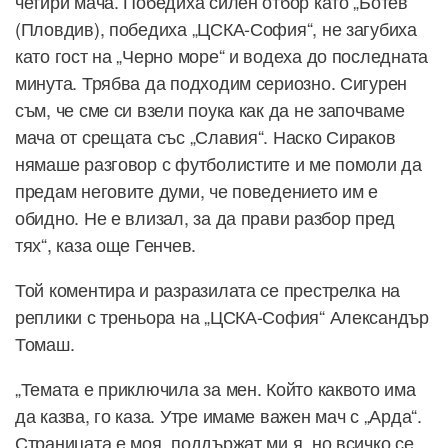
четири мача. Победиха силен отбор като „Ботев“
(Пловдив), победиха „ЦСКА-София“, не загубиха
като гост на „Черно море“ и водеха до последната
минута. Трябва да подходим сериозно. Сигурен
съм, че сме си взели поука как да не започваме
мача от срещата със „Славия“. Наско Сираков
нямаше разговор с футболистите и ме помоли да
предам неговите думи, че поведението им е
обидно. Не е влизал, за да прави разбор пред
тях“, каза още Генчев.
Той коментира и разразилата се престрелка на
реплики с треньора на „ЦСКА-София“ Александър
Томаш.
„Темата е приключила за мен. Който каквото има
да казва, го каза. Утре имаме важен мач с „Арда“.
Страницата е моя, поддържат ми я, но всичко се