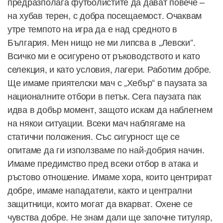
предразполага футболистите да дават повече –
на хубав терен, с добра посещаемост. Очаквам
утре темпото на игра да е над средното в
България. Мен нищо не ми липсва в „Левски“.
Всичко ми е осигурено от ръководството и като
селекция, и като условия, лагери. Работим добре.
Ще имаме приятелски мач с „Хебър“ в паузата за
националните отбори в петък. Сега паузата пак
идва в добър момент, защото искам да наблегнем
на някои ситуации. Всеки мач наблягаме на
статични положения. Със сигурност ще се
опитаме да ги използваме по най-добрия начин.
Имаме предимство пред всеки отбор в атака и
ръстово отношение. Имаме хора, които центрират
добре, имаме нападатели, както и централни
защитници, които могат да вкарват. Охене се
чувства добре. Не знам дали ще започне титуляр,