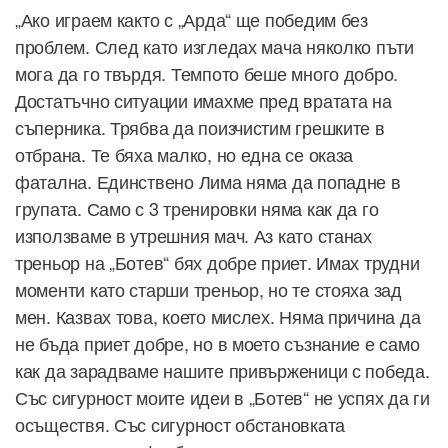
„Ако играем както с „Арда“ ще победим без
проблем. След като изгледах мача няколко пъти
мога да го твърдя. Темпото беше много добро.
Достатъчно ситуации имахме пред вратата на
съперника. Трябва да поизчистим грешките в
отбрана. Те бяха малко, но една се оказа
фатална. Единствено Лима няма да попадне в
групата. Само с 3 тренировки няма как да го
използваме в утрешния мач. Аз като станах
треньор на „Ботев“ бях добре приет. Имах трудни
моменти като старши треньор, но те стояха зад
мен. Казвах това, което мислех. Няма причина да
не бъда приет добре, но в моето съзнание е само
как да зарадваме нашите привърженици с победа.
Със сигурност моите идеи в „Ботев“ не успях да ги
осъществя. Със сигурност обстановката