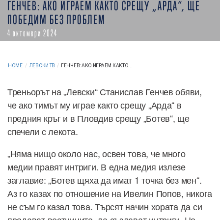
ГЕНЧЕВ: АКО ИГРАЕМ КАКТО СРЕЩУ „АРДА“, ЩЕ
ПОБЕДИМ БЕЗ ПРОБЛЕМ
4 октомври 2024
HOME
/
ЛЕВСКИ ТВ
/
ГЕНЧЕВ: АКО ИГРАЕМ КАКТО...
Треньорът на „Левски“ Станислав Генчев обяви,
че ако тимът му играе както срещу „Арда“ в
предния кръг и в Пловдив срещу „Ботев“, ще
спечели с лекота.
„Няма нищо около нас, освен това, че много
медии правят интриги. В една медия излезе
заглавие: „Ботев щяха да имат 1 точка без мен“.
Аз го казах по отношение на Ивелин Попов, никога
не съм го казал това. Търсят начин хората да си
продават вестниците, да създават интриги. Но