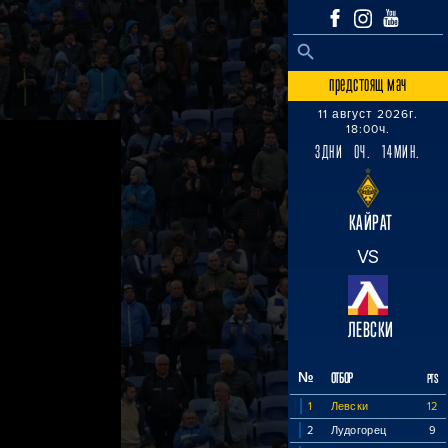
SEARCH BUTTON
Search
for:
предстоящ мач
11 август 2026г.
18:00ч.
3ДНИ 0Ч. 14МИН.
КАЙРАТ
VS
ЛЕВСКИ
№
ОТБОР
PTS
1
Левски
12
2
Лудогорец
9