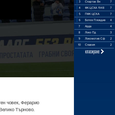
3
Спартак Вн
7
4
ФК ЦСКА 1948
7
5
ПФК ЦСКА
7
6
Ботев Пловдив
4
7
Арда
4
8
Локо Пд
3
9
Локомотив Сф
2
10
Славия
2
класиране
тен човек, Ферарио
 Велико Търново.