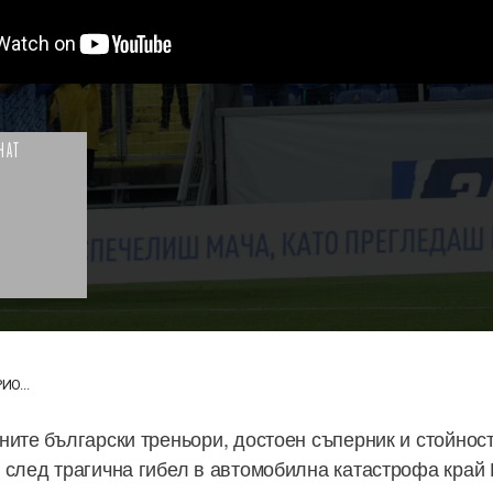
НАТ
ИО...
ните български треньори, достоен съперник и стойнос
 след трагична гибел в автомобилна катастрофа край