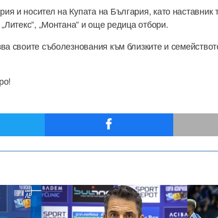
ия и носител на Купата на България, като наставник 
 „Литекс“, „Монтана“ и още редица отбори.
зва своите съболезнования към близките и семейство
ро!