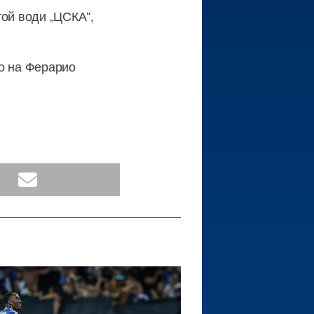
той води „ЦСКА“,
то на Ферарио