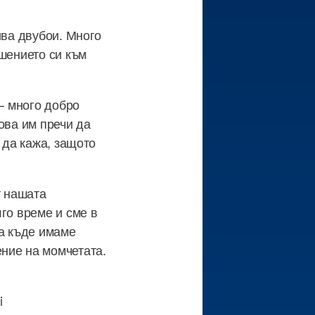
ива двубои. Много
ошението си към
 – много добро
ова им пречи да
 да кажа, защото
т нашата
го време и сме в
жа къде имаме
ние на момчетата.
i