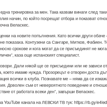
 една тренировка за мен. Така казвам винаги след так
плия начин, по който посрещат отбора и показват отн
почна Веласкес.
ценки на новите попълнения. Като всички други обаче
не показаха. Контузени са Сангаре, Митков, Фабиен. Т
носно срокове и кога могат да се присъединят не мога
личен“, каза още испанският специалист.
 говори. Дали някой ще се присъедини или не зависи о
а, което имаме нужда. Прозорецът е отворен доста дъл
ация всички в клуба. Познавате ме – няма да се изка
ия. Доволен съм от невероятното поведение и отноше
твие от работата всеки ден“, завърши Веласкес.
 YouTube канала на ЛЕВСКИ ТВ тук: https://rb.gy/e4led