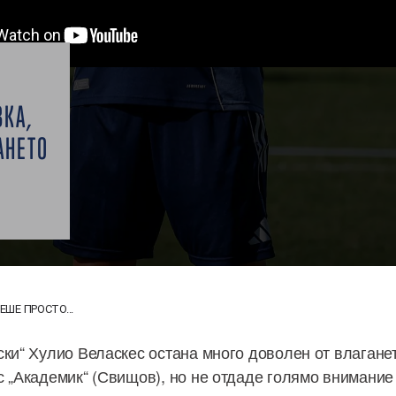
ВКА,
АНЕТО
ЕШЕ ПРОСТО...
ски“ Хулио Веласкес остана много доволен от влаганет
с „Академик“ (Свищов), но не отдаде голямо внимание