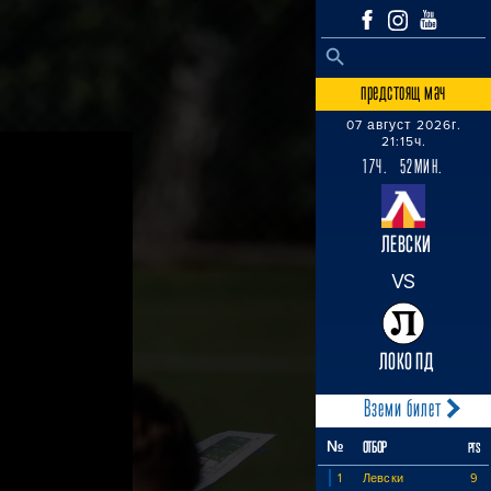
SEARCH BUTTON
Search
for:
предстоящ мач
07 август 2026г.
21:15ч.
17Ч. 52МИН.
ЛЕВСКИ
VS
ЛОКО ПД
Вземи билет
№
ОТБОР
PTS
1
Левски
9