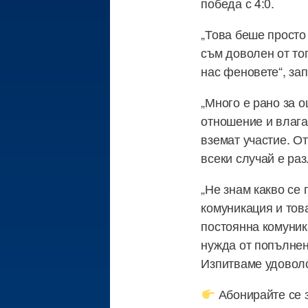
победа с 4:0.
„Това беше просто
съм доволен от то
нас феновете“, за
„Много е рано за о
отношение и влага
вземат участие. От
всеки случай е раз
„Не знам какво се
комуникация и тов
постоянна комуник
нужда от попълнен
Изпитваме удоволс
Абонирайте се за