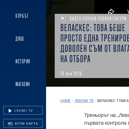
КЛУБЪТ
ВИДЕО/КЛУБНИ НОВИНИ/ЛАГЕРИ
ВЕЛАСКЕС: ТОВА БЕШЕ
ПРОСТО ЕДНА ТРЕНИРО
ДЮШ
ДОВОЛЕН СЪМ ОТ ВЛАГ
НА ОТБОРА
ИСТОРИЯ
19 юни 2026
МАГАЗИН
HOME
/
ЛЕВСКИ ТВ
/
ВЕЛАСКЕС: ТОВА Б
LEVSKI TV
Треньорът на „Лев
първата контрола 
КУПИ КАРТА