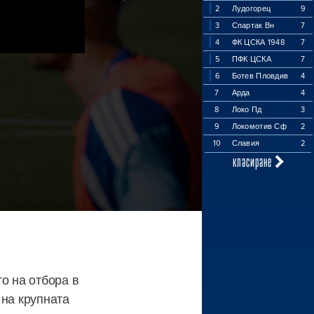
2
Лудогорец
9
3
Спартак Вн
7
4
ФК ЦСКА 1948
7
5
ПФК ЦСКА
7
6
Ботев Пловдив
4
7
Арда
4
8
Локо Пд
3
9
Локомотив Сф
2
10
Славия
2
класиране
о на отбора в
 на крупната