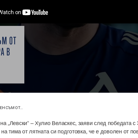
ЪМ ОТ
А В
Н СЪМ ОТ...
на „Левски“ – Хулио Веласкес, заяви след победата с 
 на тима от лятната си подготовка, че е доволен от п