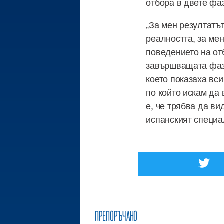
отбора в двете фаз
„За мен резултатъ
реалността, за мен
поведението на от
завършващата фаза
което показаха вс
по който искам да 
е, че трябва да ви
испанският специа
ПРЕПОРЪЧАНО