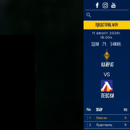
SEARCH BUTTON
Search
for:
предстоящ мач
11 август 2026г.
18:00ч.
3ДНИ 7Ч. 54МИН.
КАЙРАТ
VS
ЛЕВСКИ
№
ОТБОР
PTS
1
Левски
9
2
Лудогорец
9