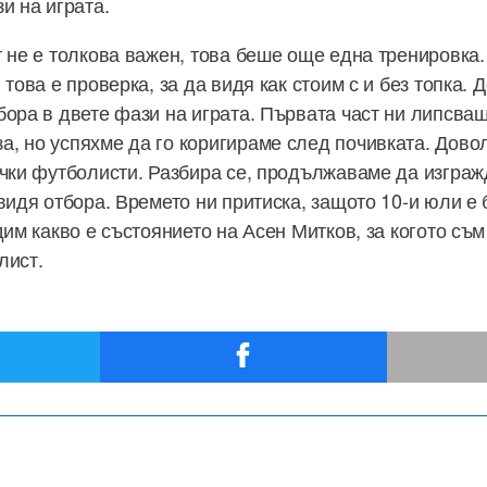
и на играта.
т не е толкова важен, това беше още една тренировка.
 това е проверка, за да видя как стоим с и без топка. 
бора в двете фази на играта. Първата част ни липсва
, но успяхме да го коригираме след почивката. Довол
ички футболисти. Разбира се, продължаваме да изграж
видя отбора. Времето ни притиска, защото 10-и юли е 
дим какво е състоянието на Асен Митков, за когото съм
лист.