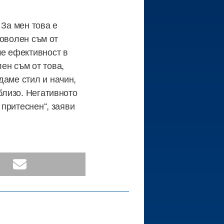
 За мен това е
Доволен съм от
ше ефективност в
ен съм от това,
даме стил и начин,
близо. Негативното
 притеснен“, заяви