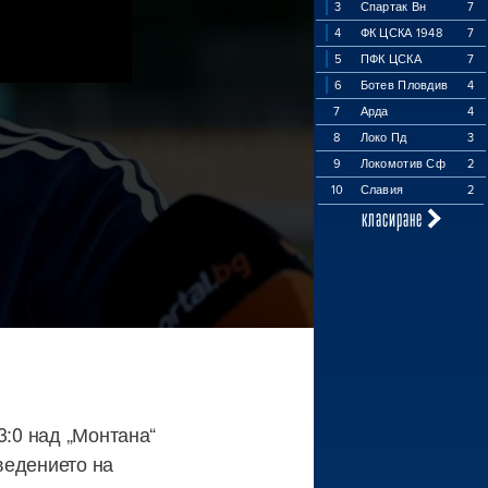
3
Спартак Вн
7
4
ФК ЦСКА 1948
7
5
ПФК ЦСКА
7
6
Ботев Пловдив
4
7
Арда
4
8
Локо Пд
3
9
Локомотив Сф
2
10
Славия
2
класиране
3:0 над „Монтана“
оведението на