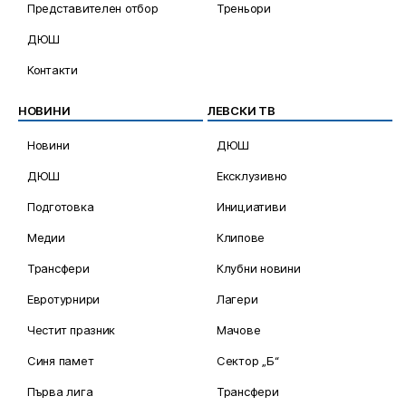
Представителен отбор
Треньори
ДЮШ
Контакти
НОВИНИ
ЛЕВСКИ ТВ
Новини
ДЮШ
ДЮШ
Ексклузивно
Подготовка
Инициативи
Медии
Клипове
Трансфери
Клубни новини
Евротурнири
Лагери
Честит празник
Мачове
Синя памет
Сектор „Б“
Първа лига
Трансфери